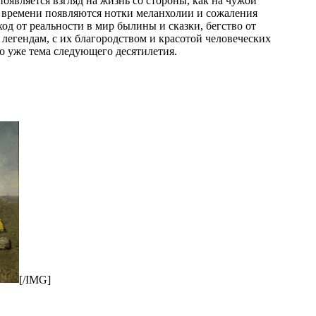
оявляется взгляд на жизнь со стороны, как на чужой
т времени появляются нотки меланхолии и сожаления
од от реальности в мир былины и сказки, бегство от
легендам, с их благородством и красотой человеческих
о уже тема следующего десятилетия.
[/IMG]