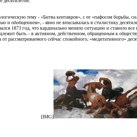
е десятилетие.
логическую тему - «Битва кентавров», с ее «пафосом борьбы, с
ю и обобщением», - явно не вписывалась в стилистику десятиле
зался 1873 год, что кардинально меняло ситуацию и ставило все 
надлежит быть – в активном, действенном, обращенным к общест
да от рассматриваемого сейчас спокойного, «медитативного» деся
[IMG]