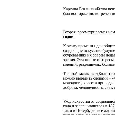
Картина Беклина «Битва кент
был восторженно встречен 
Вторая, рассматриваемая на
годов
.
К этому времени идеи общест
создающие искусство будущег
обуревавших их совсем недав
зрения. Эти новые интересы
мнений, разделяемых больш
Толстой заявляет: «(Благо) 
можно выразить словами – «у
молодость, красота природы и
доброта, человечность, свет
Уход искусства от социально
года и завершившегося в 187
так и в Петербурге все ждали