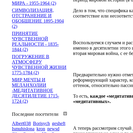
МИРА - 1955-1964 (2)
СИМВОЛИЗАЦИЯ,
Дело в том, что специфика ка
ОТСТРАНЕНИЕ И
соответствие или несоответс
ОБОБЩЕНИЕ 1895-1904
(2)
ПРИНЯТИЕ
ЧУВСТВЕННОЙ
Воспользуемся случаем и ра
РЕАЛЬНОСТИ - 1835-
именно в десятилетии этого 
1844 (2)
вторая мировая война, с ее 
ПОГРУЖЕНИЕ В
АТМОСФЕРУ
ЧУВСТВЕННОЙ ЖИЗНИ
1775-1784 (2)
Предварительно нужно отмет
МИР МЕЧТЫ И
реформирующий характер, ко
МЕЛАНХОЛИИ
оттенок, относительно пасси
-МЕДИТАТИВНОЕ
ДЕСЯТИЛЕТИЕ 1715-
То есть,
каждое «медитативн
1724 (2)
«медитативных».
Последние посетители
Albert038
Borisych
gesheft
А теперь рассмотрим случай
Ismuhislona
kron
newsd