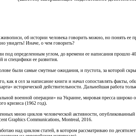
и, живописи, об истории человека говорить можно, но понять ее
но увидеть! Иначе, о чем говорить?
ии под определенным углом, до времени ее написания прошло 40
й и специфики ее развития.
олове были самые смутные ожидания, и пустота, за которой скры
ого, как я сел за написание книги и начал сопоставлять факты, 
карта» исторической действительности. Дальнейшая работа толь
циальной военной операции» на Украине, мировая пресса широко
го кризиса (1962 год).
денных мною циклов человеческой активности, опубликованный
nt Graphics Communications, Montreal, 2016.
работаю над циклом статей, в котором рассматриваю по десятил
основном на европейском материале).