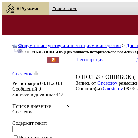
AI Аукцион
Прием лотов
Форум по искусству и инвестициям в искусство
>
Днев
О ПОЛЬЗЕ ОШИБОК (Цикличность исторического времени (6)
English
| Русский
Регистрация
Gnesterov
О ПОЛЬЗЕ ОШИБОК (Цикл
Запись от
Gnesterov
размещена
Регистрация
08.11.2013
Обновил(-а)
Gnesterov
08.06.
Сообщений
0
Записей в дневнике
347
Поиск в дневнике
Gnesterov
Содержит текст:
Искать только в