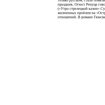
только русском, стали появл
праздник. Огюст Ренуар гов
(«Утро стрелецкой казни» Су
жизненных проблем на «Остр
отношений. В романе Гюисман