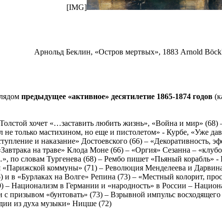
[IMG]
Арнольд Беклин, «Остров мертвых», 1883 Arnold Böcklin
глядом
предыдущее «активное» десятилетие 1865-1874 годов
(к
 Толстой хочет «…заставить любить жизнь», «Война и мир» (68)
л не только мастихином, но еще и пистолетом» - Курбе, «Уже дав
ступление и наказание» Достоевского (66) – «Декоративность, эф
Завтрака на траве» Клода Моне (66) – «Оргия» Сезанна – «клу
», по словам Тургенева (68) – Рембо пишет «Пьяный корабль» 
я «Парижской коммуны» (71) – Революция Менделеева и Дарвина
) и в «Бурлаках на Волге» Репина (73) – «Местный колорит, пр
0) – Национализм в Германии и «народность» в России – Национ
и с призывом «бунтовать» (73) – Взрывной импульс восходящег
едии из духа музыки» Ницше (72)