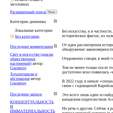
заголовках
Расширенный поиск
Категории дневника
Локальные категории
Без искусства, и в частност
исторических фактах, их нуж
Без категории
От идеи рассмотрения истор
Последние комментарии
обнаружение закономерносте
Свет в искусстве (циклы
Откровенно говоря, в моей г
общественных
настроений)
автор:
Тем не менее только после т
Gnesterov
достаточно ясно появилась «
Тоталитаризм и
абстракция
автор:
В 2022 году, в начале «спе
Gnesterov
связи с годовщиной Карибско
Последние записи
Это всего лишь один из най
канадским издательством Acce
КОНЦЕПТУАЛЬНОСТЬ
И
Но речь о другом. Сейчас я 
ИММАТЕРИАЛЬНОСТЬ
период мировой истории (в 