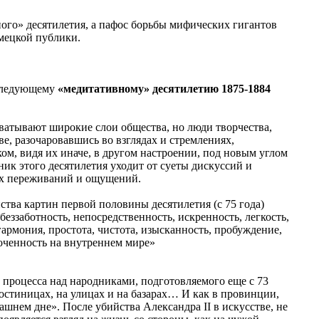
ного» десятилетия, а пафос борьбы мифических гигантов
мецкой публики.
 следующему
«медитативному» десятилетию 1875-1884
хватывают широкие слои общества, но люди творчества,
е, разочаровавшись во взглядах и стремлениях,
ом, видя их иначе, в другом настроении, под новым углом
ик этого десятилетия уходит от суеты дискуссий и
ых переживаний и ощущений.
ства картин первой половины десятилетия (с 75 года)
еззаботность, непосредственность, искренность, легкость,
гармония, простота, чистота, изысканность, пробуждение,
точенность на внутреннем мире»
 процесса над народниками, подготовляемого еще с 73
 гостиницах, на улицах и на базарах… И как в провинции,
рашнем дне». После убийства Александра II в искусстве, не