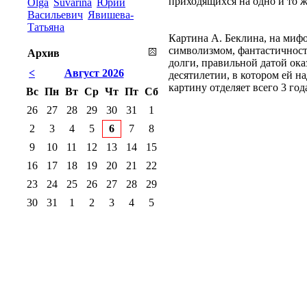
приходящихся на одно и то ж
Olga
Suvarina
Юрий
Васильевич
Явишева-
Татьяна
Картина А. Беклина, на мифо
символизмом, фантастичность
Архив
долги, правильной датой ока
<
Август 2026
десятилетии, в котором ей 
картину отделяет всего 3 го
Вс
Пн
Вт
Ср
Чт
Пт
Сб
26
27
28
29
30
31
1
2
3
4
5
6
7
8
9
10
11
12
13
14
15
16
17
18
19
20
21
22
23
24
25
26
27
28
29
30
31
1
2
3
4
5