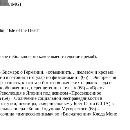
[/IMG]
, "Isle of the Dead"
акое небольшое, но какое вместительное время!):
 – Бисмарк о Германии, «объединить… железом и кровью»
но я готовил этот удар по физиономии» (66) – Экспрессия
фектность, красота и богатство женских нарядов – еда и
бок обнаженных, переплетенных тел…» (68) – «Время
- Революция в Японии под девизом «Просвещенное
 (69) – Обличение социальной несправедливости в
оститутки, пьяницы, сквернословы» у Брет Гарта (США) в
альная опера «Борис Годунов» Мусоргского (68) –
о солнца «импрессионизма» во «Впечатлении» Клода Моне