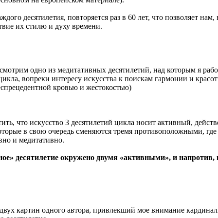
ждого десятилетия, повторяется раз в 60 лет, что позволяет нам
твие их стилю и духу времени.
ссмотрим одно из медитативных десятилетий, над которым я раб
цикла, вопреки интересу искусства к поискам гармонии и крас
беспрецедентной кровью и жестокостью)
ить, что искусство 3 десятилетий цикла носит активный, дейст
торые в свою очередь сменяются тремя противоположными, где 
вно и медитативно.
ое» десятилетие окружено двумя «активными», и напротив, 
 двух картин одного автора, привлекший мое внимание кардин