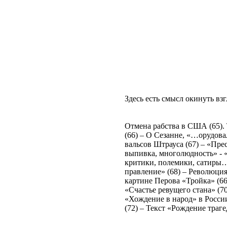
Здесь есть смысл окинуть вз
Отмена рабства в США (65).
(66) – О Сезанне, «…орудова
вальсов Штрауса (67) – «Пре
выпивка, многолюдность» - «
критики, полемики, сатиры…
правление» (68) – Революци
картине Перова «Тройка» (66
«Счастье ревущего стана» (7
«Хождение в народ» в Росси
(72) – Текст «Рождение траг