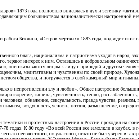
авров» 1873 года полностью вписалась в дух и эстетику «актив
подавляющим большинством националистически настроенной не
ми работа Беклина, «Остров мертвых» 1883 года, подводит итог
венного блага, национализма и патриотизма уходят в народ, за
о, теряют интерес к ним. Оставшись в добровольном одиночеств
но, они оказываются лицом к лицу с природой и другим человек
 оценочны, медитативны и чувственны по своей природе. Художн
инством общества, и погружается в свой камерный мир интимн
только в непротивлении злу и любви». Общее настроение большин
миротворение, тишина, чувственность, тепло, расслабленность, б
 человека, обнажение, сексуальность, правда чувства, реализм, 
, оптимизм, воздушность, ясность, поэзия, размышление, сосредо
й тематики и протестных настроений в России проходил на фоне
7-78 годах. К 80 году «Во всей России все замолкли в клубах, в
 чего-то неизвестного, но ужасного, никто не был уверен в завт