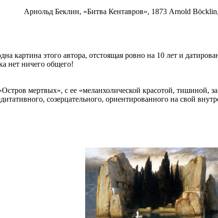
Арнольд Беклин, «Битва Кентавров», 1873 Arnold Böcklin, "
одна картина этого автора, отстоящая ровно на 10 лет и датиров
ка нет ничего общего!
«Остров мертвых», с ее «меланхолической красотой, тишиной, з
дитативного, созерцательного, ориентированного на свой внутр