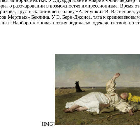
яться минорные нотки. У Эдуарда Мане в «Баре в Фоли-Бержер» п
орит о разочаровании в возможностях импрессионизма. Время о
рикова, Грусть склонившей голову «Аленушки» В. Васнецова, ух
ов Мертвых» Беклина. У Э. Берн-Джонса, тяга к средневековым 
са «Наоборот» «новая поэзия родилась», «декадентство», но эт
[IMG]