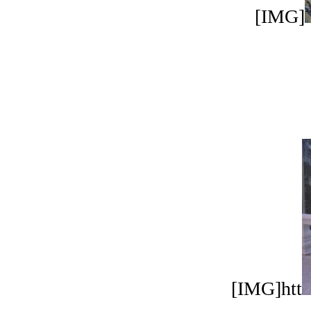
[IMG]
[IMG]htt