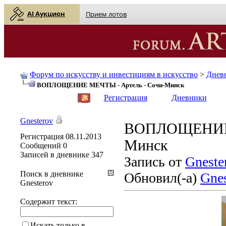
AI Аукцион
Прием лотов
Форум по искусству и инвестициям в искусство
>
Днев
ВОПЛОЩЕНИЕ МЕЧТЫ - Артель - Сочи-Минск
English
| Русский
Регистрация
Дневники
Gnesterov
ВОПЛОЩЕНИЕ М
Регистрация
08.11.2013
Минск
Сообщений
0
Записей в дневнике
347
Запись от
Gneste
Поиск в дневнике
Обновил(-а)
Gnes
Gnesterov
Содержит текст:
Искать только в