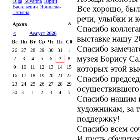
Olga
Suvarina
Юрий
Все хорошо, был
Васильевич
Явишева-
Татьяна
речи, улыбки и 
Архив
Спасибо коллега
<
Август 2026
выставке нашу 2
Вс
Пн
Вт
Ср
Чт
Пт
Сб
Спасибо замечат
26
27
28
29
30
31
1
музея Борису Са
2
3
4
5
6
7
8
которых этой вы
9
10
11
12
13
14
15
16
17
18
19
20
21
22
Спасибо председ
23
24
25
26
27
28
29
осуществившего
30
31
1
2
3
4
5
Спасибо нашим 
художникам, за 
поддержку!
Спасибо всем со
И пусть сбудутс