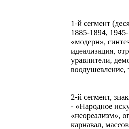
1-й сегмент (дес
1885-1894, 1945-1
«модерн», синтез
идеализация, от
уравнители, демо
воодушевление, 
2-й сегмент, зна
- «Народное иску
«неореализм», о
карнавал, массов