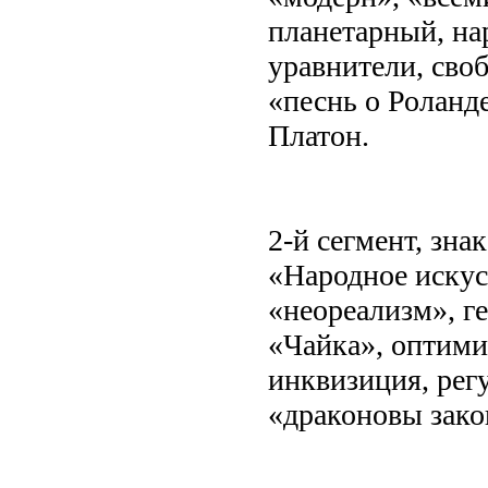
планетарный, нар
уравнители, своб
«песнь о Роланд
Платон.
2-й сегмент, зна
«Народное искусс
«неореализм», ге
«Чайка», оптими
инквизиция, рег
«драконовы зако