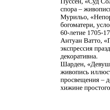
Пуссен, «Суд Со
спора – живопис
Мурильо, «Непоро
богоматери, усл
60-летие 1705-17
Антуан Ватто, «
экспрессия праз
декоративна.
Шарден, «Девушк
живопись иллюс
просвещения – д
хижине простого