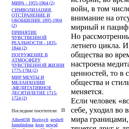
МИРА - 1955-1964 (2)
войн, в том чис
СИМВОЛИЗАЦИЯ,
ОТСТРАНЕНИЕ И
внимание на отс
ОБОБЩЕНИЕ 1895-1904
мирный и пацифи
(2)
ПРИНЯТИЕ
Но рассмотренны
ЧУВСТВЕННОЙ
РЕАЛЬНОСТИ - 1835-
летнего цикла. И
1844 (2)
общества во вре
ПОГРУЖЕНИЕ В
АТМОСФЕРУ
настроена медит
ЧУВСТВЕННОЙ ЖИЗНИ
1775-1784 (2)
ценностей, то в
МИР МЕЧТЫ И
общества и стил
МЕЛАНХОЛИИ
-МЕДИТАТИВНОЕ
меняется.
ДЕСЯТИЛЕТИЕ 1715-
1724 (2)
Если человек «в
себе, уходил во 
Последние посетители
мира границами,
Albert038
Borisych
gesheft
Ismuhislona
kron
newsd
тянется друг к 