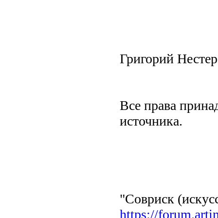
Григорий Нестер
Все права прина
источника.
"Совриск (искусс
https://forum.art