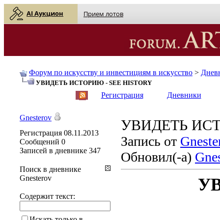
AI Аукцион
Прием лотов
Форум по искусству и инвестициям в искусство
>
Днев
УВИДЕТЬ ИСТОРИЮ - SEE HISTORY
English
| Русский
Регистрация
Дневники
Gnesterov
УВИДЕТЬ ИСТ
Регистрация
08.11.2013
Запись от
Gneste
Сообщений
0
Записей в дневнике
347
Обновил(-а)
Gnes
Поиск в дневнике
Gnesterov
У
Содержит текст:
Искать только в