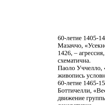
60-летие 1405-14
Мазаччо, «Усекн
1426, – агрессия
схематична.
Паоло Уччелло, «
живопись условн
60-летие 1465-15
Боттичелли, «Вес
движение группы