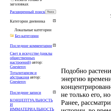
заголовках
Расширенный поиск
Категории дневника
Локальные категории
Без категории
Последние комментарии
Свет в искусстве (циклы
общественных
настроений)
автор:
Gnesterov
Подобно растени
Тоталитаризм и
энергию времени
абстракция
автор:
Gnesterov
концентрирован
Последние записи
не только его, н
КОНЦЕПТУАЛЬНОСТЬ
Ранее, рассматр
И
истории, во вре
ИММАТЕРИАЛЬНОСТЬ