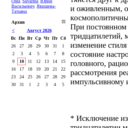
Olga
Suvarina
Юрий
Васильевич
Явишева-
и оживленным, 
Татьяна
космополитичны
Архив
При постоянном
<
Август 2026
тридцатилетий, 
Вс
Пн
Вт
Ср
Чт
Пт
Сб
изменение стиля
26
27
28
29
30
31
1
состояние настро
2
3
4
5
6
7
8
9
10
11
12
13
14
15
головного, раци
16
17
18
19
20
21
22
рассмотрения реа
23
24
25
26
27
28
29
импульсивному 
30
31
1
2
3
4
5
* Исключение из
тридцатилетии 