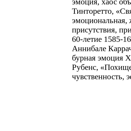
эмоция, хаос об
Тинторетто, «Свя
эмоциональная,
присутствия, пр
60-летие 1585-16
Аннибале Каррач
бурная эмоция Х
Рубенс, «Похище
чувственность, 