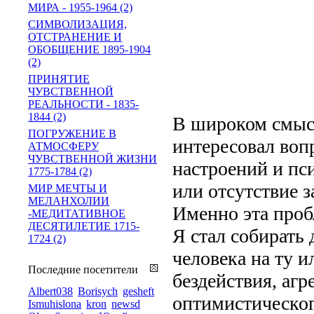
МИРА - 1955-1964 (2)
СИМВОЛИЗАЦИЯ,
ОТСТРАНЕНИЕ И
ОБОБЩЕНИЕ 1895-1904
(2)
ПРИНЯТИЕ
ЧУВСТВЕННОЙ
РЕАЛЬНОСТИ - 1835-
1844 (2)
В широком смысл
ПОГРУЖЕНИЕ В
интересовал воп
АТМОСФЕРУ
ЧУВСТВЕННОЙ ЖИЗНИ
настроений и пс
1775-1784 (2)
или отсутствие з
МИР МЕЧТЫ И
МЕЛАНХОЛИИ
Именно эта пробл
-МЕДИТАТИВНОЕ
ДЕСЯТИЛЕТИЕ 1715-
Я стал собирать
1724 (2)
человека на ту 
Последние посетители
бездействия, агр
Albert038
Borisych
gesheft
оптимистическог
Ismuhislona
kron
newsd