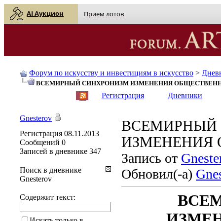
AI Аукцион
Прием лотов
Форум по искусству и инвестициям в искусство
>
Днев
ВСЕМИРНЫЙ СИНХРОНИЗМ ИЗМЕНЕНИЯ ОБЩЕСТВЕН
English
| Русский
Регистрация
Дневники
Gnesterov
ВСЕМИРНЫЙ
Регистрация
08.11.2013
ИЗМЕНЕНИЯ 
Сообщений
0
Записей в дневнике
347
Запись от
Gneste
Поиск в дневнике
Обновил(-а)
Gnes
Gnesterov
ВСЕ
Содержит текст:
ИЗМЕ
Искать только в