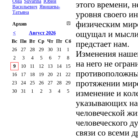
Olga
Suvarina
Юрий
этого времени, 
Васильевич
Явишева-
Татьяна
уровня своего ин
физическим миро
Архив
ощущал и мыслил
<
Август 2026
Вс
Пн
Вт
Ср
Чт
Пт
Сб
предстает нам.
26
27
28
29
30
31
1
Изменения нашег
2
3
4
5
6
7
8
на него не огра
9
10
11
12
13
14
15
противоположны
16
17
18
19
20
21
22
протяжении мир
23
24
25
26
27
28
29
30
31
1
2
3
4
5
изменение и кол
указывающих на
человеческой жиз
человеческого ду
связи со всеми 