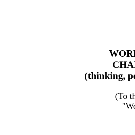
WOR
CHA
(thinking, 
(To t
"Wo