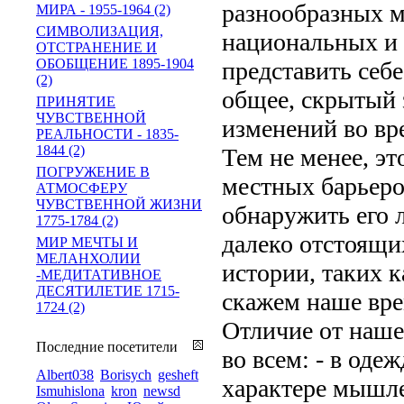
разнообразных м
МИРА - 1955-1964 (2)
СИМВОЛИЗАЦИЯ,
национальных и 
ОТСТРАНЕНИЕ И
ОБОБЩЕНИЕ 1895-1904
представить себе
(2)
общее, скрытый 
ПРИНЯТИЕ
ЧУВСТВЕННОЙ
изменений во вр
РЕАЛЬНОСТИ - 1835-
1844 (2)
Тем не менее, э
ПОГРУЖЕНИЕ В
местных барьеро
АТМОСФЕРУ
ЧУВСТВЕННОЙ ЖИЗНИ
обнаружить его л
1775-1784 (2)
далеко отстоящи
МИР МЕЧТЫ И
МЕЛАНХОЛИИ
истории, таких к
-МЕДИТАТИВНОЕ
ДЕСЯТИЛЕТИЕ 1715-
скажем наше вре
1724 (2)
Отличие от наше
Последние посетители
во всем: - в оде
Albert038
Borisych
gesheft
характере мышле
Ismuhislona
kron
newsd