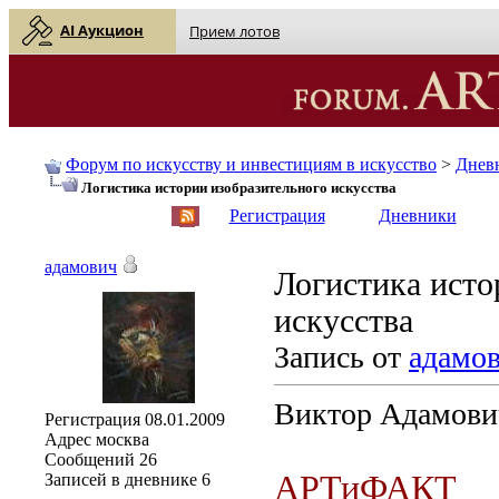
AI Аукцион
Прием лотов
Форум по искусству и инвестициям в искусство
>
Днев
Логистика истории изобразительного искусства
English
| Русский
Регистрация
Дневники
адамович
Логистика исто
искусства
Запись от
адамо
Виктор Адамови
Регистрация
08.01.2009
Адрес
москва
Сообщений
26
АРТиФАКТ
Записей в дневнике
6