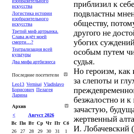
изобразительного
приблизил к себе
искусства
подвластны мне
Логистика истории
изобразительного
обществу, потом
искусства
другого не дост
Третий миф артрынка.
Слава ждёт моей
убогих суждений
смерти…?
Театрализация всей
особым путем чи
культуры
судья.
Два мифа артбизнеса
Но героизм, как 
Последние посетители
за слепоты и глу
Leo13
Vernisaj
Vladislavo
преждевременног
Борисович
Пелагея
Ларина
безжалостно и к
Архив
зачастую, будущ
<
Август 2026
жертвенный алта
Вс
Пн
Вт
Ср
Чт
Пт
Сб
И. Лобачевский (
26
27
28
29
30
31
1