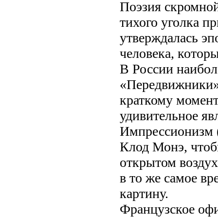
Поэзия скромной
тихого уголка п
утверждалась эпо
человека, которы
В России наибол
«Передвижники»)
краткому момент
удивительное яв
Импрессионизм (о
Клод Монэ, чтоб
открытом воздух
в то же самое вр
картину.
Французское офи