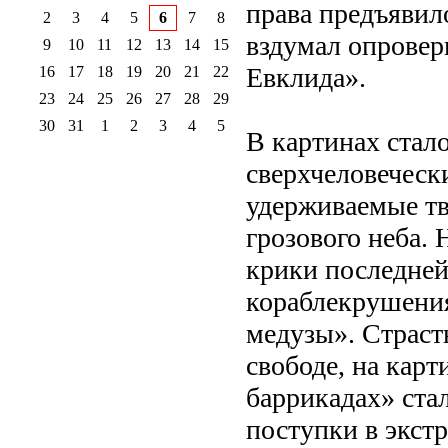
права предъявил
2
3
4
5
6
7
8
вздумал опровер
9
10
11
12
13
14
15
Евклида».
16
17
18
19
20
21
22
23
24
25
26
27
28
29
30
31
1
2
3
4
5
В картинах стал
сверхчеловеческ
удерживаемые тв
грозового неба.
крики последней
кораблекрушения
медузы». Страст
свободе, на кар
баррикадах» ста
поступки в экст