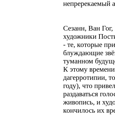
непререкаемый а
Сезанн, Ван Гог
художники Пост
- те, которые п
блуждающие звёз
туманном будущ
К этому времени
дагерротипии, т
году), что приве
раздаваться гол
живопись, и худ
кончилось их вр