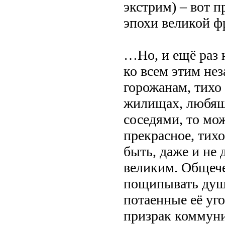
экстрим) – вот 
эпохи великой ф
…Но, и ещё раз 
ко всем этим не
горожанам, тихо
жилищах, любящ
соседями, то мо
прекрасное, тихо
быть, даже и не
великим. Общече
пощипывать душу
потаенные её уго
призрак коммуни