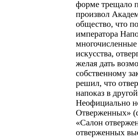
форме трещало п
произвол Академ
общество, что п
императора Напо
многочисленные
искусства, отве
желая дать возм
собственному за
решил, что отве
напоказ в друго
Неофициально н
Отверженных» (фр
«Салон отвержен
отверженных выс