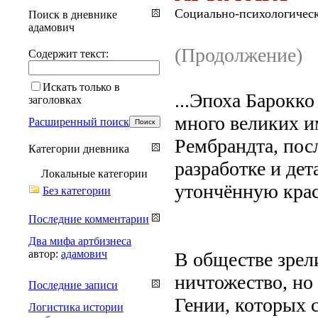
Социально-психологическ
Поиск в дневнике
адамович
(Продолжение)
Содержит текст:
Искать только в
...Эпоха Барокко
заголовках
много великих и
Расширенный поиск
Рембрандта, пос
Категории дневника
разработке и дет
Локальные категории
утончённую крас
Без категории
Последние комментарии
Два мифа артбизнеса
автор:
адамович
В обществе зрели
ничтожество, но
Последние записи
Гении, которых 
Логистика истории