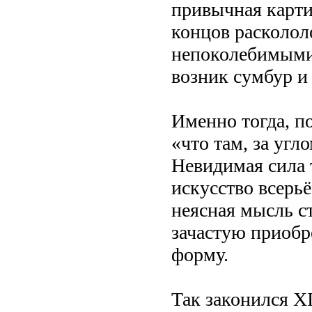
привычная карти
концов расколол
непоколебимыми
возник сумбур и
Именно тогда, п
«что там, за угл
Невидимая сила 
искусство всерьё
неясная мысль с
зачастую приобр
форму.
Так законился XI