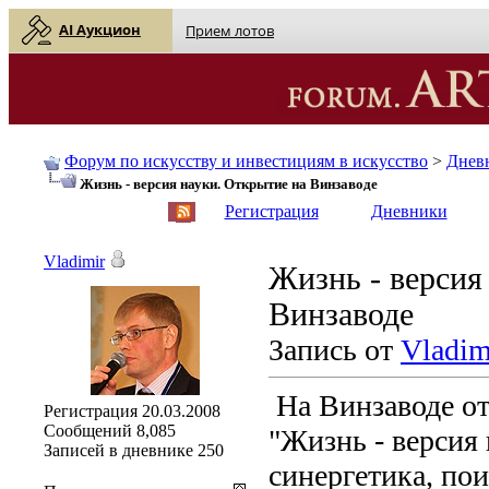
AI Аукцион
Прием лотов
Форум по искусству и инвестициям в искусство
>
Днев
Жизнь - версия науки. Открытие на Винзаводе
English
| Русский
Регистрация
Дневники
Vladimir
Жизнь - версия
Винзаводе
Запись от
Vladim
На Винзаводе о
Регистрация
20.03.2008
Сообщений
8,085
"Жизнь - версия 
Записей в дневнике
250
синергетика, пои