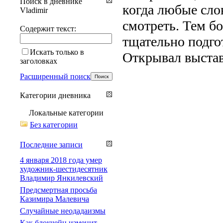
Поиск в дневнике
когда любые сло
Vladimir
смотреть. Тем бо
Содержит текст:
тщательно подго
Искать только в
Открывал выстав
заголовках
Расширенный поиск
Категории дневника
Локальные категории
Без категории
Последние записи
4 января 2018 года умер
художник-шестидесятник
Владимир Янкилевский
Предсмертная просьба
Казимира Малевича
Случайные неодадаизмы
Как блокчейн изменит