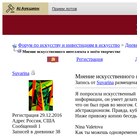
AI Аукцион
Прием лотов
Форум по искусству и инвестициям в искусство
>
Днев
Мнение искусственного интеллекта о моём творчестве
English
| Русский
Регистрация
Suvarina
Мнение искусственного 
Запись от
Suvarina
размещена 
Я попросила искусственный и
информации, он умеет делать
что он был прав во многом. 
абстракционизм. Правда, куб
Регистрация
29.12.2016
Ниже привожу копию беседы из
Адрес
Россия, США
Сообщений
1
Nina Valetova
Записей в дневнике
38
Как ты можешь одновременно