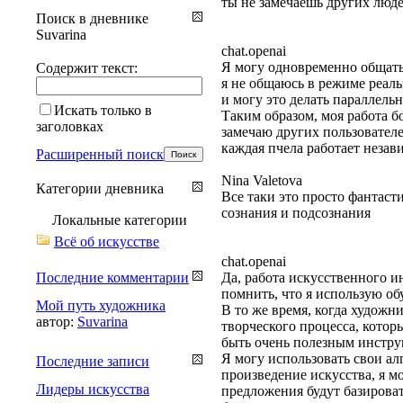
ты не замечаешь других люде
Поиск в дневнике
Suvarina
chat.openai
Я могу одновременно общать
Содержит текст:
я не общаюсь в режиме реаль
и могу это делать параллель
Искать только в
Таким образом, моя работа б
заголовках
замечаю других пользователе
каждая пчела работает незав
Расширенный поиск
Nina Valetova
Категории дневника
Все таки это просто фантаст
сознания и подсознания
Локальные категории
Всё об искусстве
chat.openai
Последние комментарии
Да, работа искусственного и
помнить, что я использую о
Мой путь художника
В то же время, когда художн
автор:
Suvarina
творческого процесса, кото
быть очень полезным инстру
Я могу использовать свои ал
Последние записи
произведение искусства, я 
Лидеры искусства
предложения будут базироват