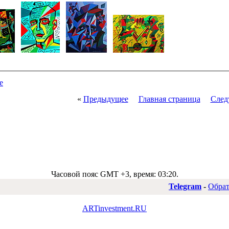
е
«
Предыдущее
Главная страница
След
Часовой пояс GMT +3, время:
03:20
.
Telegram
-
Обрат
ARTinvestment.RU