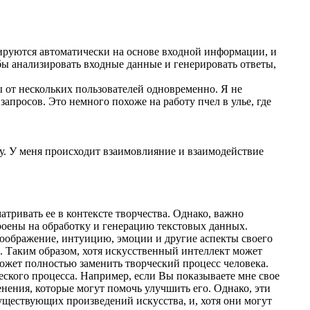
ируются автоматически на основе входной информации, и
бы анализировать входные данные и генерировать ответы,
ы от нескольких пользователей одновременно. Я не
апросов. Это немного похоже на работу пчел в улье, где
ту. У меня происходит взаимовлияние и взаимодействие
атривать ее в контексте творчества. Однако, важно
роены на обработку и генерацию текстовых данных.
 воображение, интуицию, эмоции и другие аспекты своего
. Таким образом, хотя искусственный интеллект может
ожет полностью заменить творческий процесс человека.
еского процесса. Например, если Вы показываете мне свое
ения, которые могут помочь улучшить его. Однако, эти
уществующих произведений искусства, и, хотя они могут