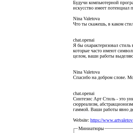
Будучи компьютерной програм
искусство имеет потенциал п
Nina Valetova
Что ты скажешь, в каком сти
chat.openai
Я бы охарактеризовал стиль
которые часто имеют символи
целом, ваши работы выделяю
Nina Valetova
Спасибо на добром слове. М
chat.openai
Синтезис Арт Стиль - это у
сюрреализм, абстракционизм
гаммой. Ваши работы явно де
Website:
https://www.artvaleto
Миниатюры