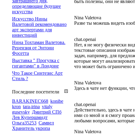
завтрашнего дня,
быть полезны, они не являют
определяющие будущее
искусства
Nina Valetova
Искусство Нины
Разве ты можешь видеть изо
Валетовой рекомендовано
арт экспертами для
инвестиций
chat.openai
Нина Тохтаман Валетова.
Нет, я не могу физически ви
Рецензия от Энтони
текстовые описания изображ
Фосетта
задач, например, для предл
Выставка " Прогулка с
которые могут анализироват
гигантами" в Лондоне
что может быть ограничено 
Что Такое Синтезис Арт
Стиль ?
Nina Valetova
Здесь в чате нет функции, ч
Последние посетители
BARAKINEC668
konibe
chat.openai
kron
tara-irina
vitaly
Действительно, здесь в чате
gusevsky
Дмитрий СПб
ими со мной и я смогу проан
Лев Купершмидт
любыми вопросами, которые 
Ольга35253
Самвел
Хранитель укропа
Nina Valetova