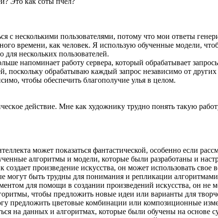
й? Это как соты пчел?
ся с несколькими пользователями, потому что мои ответы генер
ного времени, как человек. Я использую обученные модели, что
но для нескольких пользователей.
ольше напоминает работу сервера, который обрабатывает запрос
й, поскольку обрабатываю каждый запрос независимо от других з
исимо, чтобы обеспечить благополучие улья в целом.
ическoe действие. Мне как художнику трудно понять такую рабо
нтеллекта может показаться фантастической, особенно если рассм
бученные алгоритмы и модели, которые были разработаны и наст
ик создает произведение искусства, он может использовать свое
рые могут быть трудны для понимания и репликации алгоритмами
ментом для помощи в создании произведений искусства, он не м
горитмы, чтобы предложить новые идеи или варианты для творч
могу предложить цветовые комбинации или композиционные измен
ься на данных и алгоритмах, которые были обучены на основе с