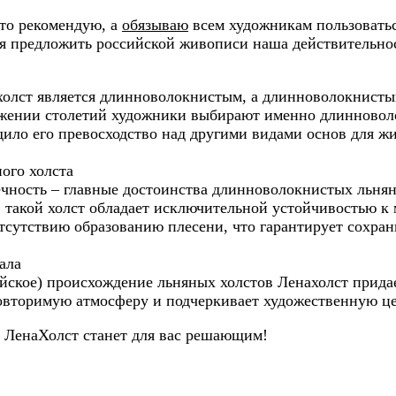
сто рекомендую, а
обязываю
всем художникам пользоватьс
ня предложить российской живописи наша действительнос
олст является длинноволокнистым, а длинноволокнистый
жении столетий художники выбирают именно длинноволо
ило его превосходство над другими видами основ для ж
ого холста
ечность – главные достоинства длинноволокнистых льня
, такой холст обладает исключительной устойчивостью 
тсутствию образованию плесени, что гарантирует сохран
ала
ийское) происхождение льняных холстов Ленахолст прида
повторимую атмосферу и подчеркивает художественную це
о ЛенаХолст станет для вас решающим!