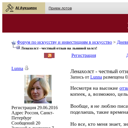
AI Аукцион
Прием лотов
Форум по искусству и инвестициям в искусство
>
Днев
Ленахолст - честный отзыв на льняной холст!
English
| Русский
Регистрация
Lunna
Ленахолст - честный отз
Запись от
Lunna
размещена 02
Несмотря на высокие
отз
копеек, а, возможно, цел
Вообще, я не люблю писат
Регистрация
29.06.2016
поделаешь, такие времена
Адрес
Россия, Санкт-
Петербург
Сообщений
20
Но все, кто меня знает, з