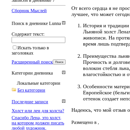
Записей в дневнике
7
От всего сердца я не про
Сборник Мыслей
лучшее, что может сегод
Поиск в дневнике Lunna
История и традиции
Льняной холст Ленах
Содержит текст:
живописи. На протя
время лишь подтверд
Искать только в
заголовках
Преимущества льнян
Прочность и долгов
Расширенный поиск
волокон стебля льна
Категории дневника
влагостойкостью и о
Локальные категории
Особенности матери
Без категории
Европейское (бельг
оттенок создает не
Последние записи
Надеюсь, что мой отзыв 
Холст или лен для холста?
Спасибо Лена, это холст,
Размещено в
,
на котором должен писать
любой художник.