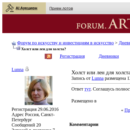
AI Аукцион
Прием лотов
Форум по искусству и инвестициям в искусство
>
Днев
Холст или лен для холста?
English
| Русский
Регистрация
Дневники
Lunna
Холст или лен для холст
Запись от
Lunna
размещена 12
Ответ
тут
. Соглашусь полнос
Размещено в
Регистрация
29.06.2016
«
Пр
Адрес
Россия, Санкт-
Петербург
Комментарии
Сообщений
20