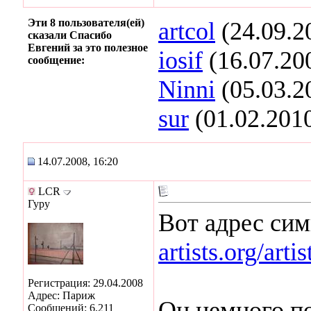
Эти 8 пользователя(ей)
artcol
(24.09.2
сказали Спасибо
Евгений за это полезное
iosif
(16.07.20
сообщение:
Ninni
(05.03.2
sur
(01.02.201
14.07.2008, 16:20
LCR
Гуру
Вот адрес си
artists.org/art
Регистрация: 29.04.2008
Адрес: Париж
Он немного пох
Сообщений: 6,211