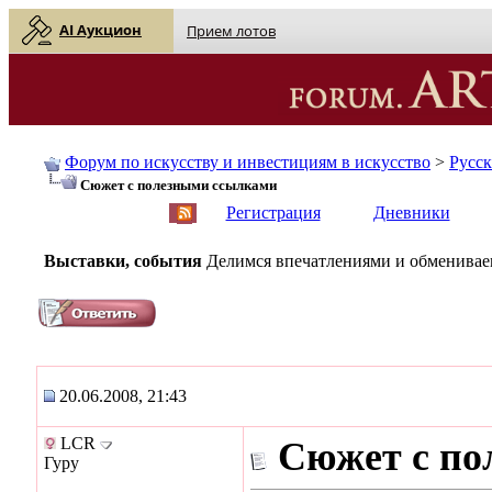
AI Аукцион
Прием лотов
Форум по искусству и инвестициям в искусство
>
Русс
Сюжет с полезными ссылками
English
| Русский
Регистрация
Дневники
Выставки, события
Делимся впечатлениями и обмениваем
20.06.2008, 21:43
LCR
Сюжет с по
Гуру