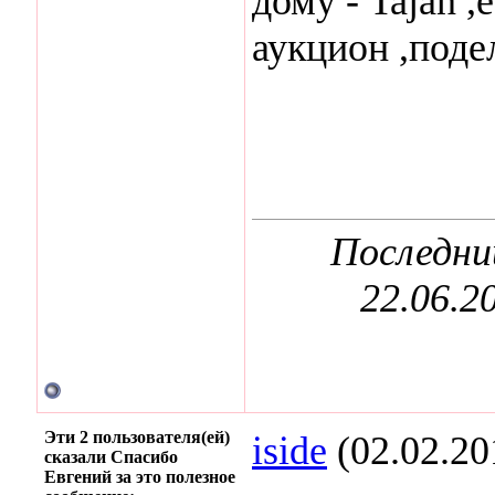
дому - Tajan ,
аукцион ,поде
Последни
22.06.2
Эти 2 пользователя(ей)
iside
(02.02.20
сказали Спасибо
Евгений за это полезное