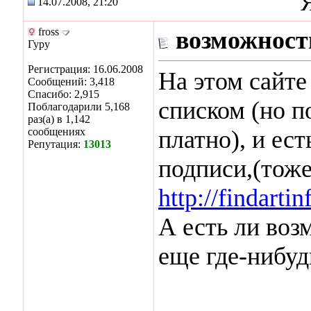
14.07.2008, 21:20
fross
возможност
Гуру
Регистрация: 16.06.2008
На этом сайте
Сообщений: 3,418
Спасибо: 2,915
списком (но п
Поблагодарили 5,168
раз(а) в 1,142
сообщениях
платно), и ес
Репутация:
13013
подписи,(тоже
http://findarti
А есть ли воз
еще где-нибуд