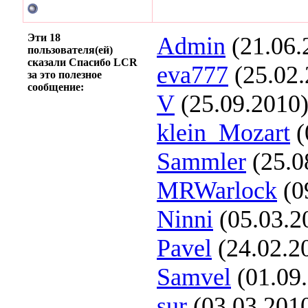
Эти 18
Admin
(21.06.
пользователя(ей)
сказали Спасибо LCR
eva777
(25.02.
за это полезное
сообщение:
V
(25.09.2010
klein_Mozart
(
Sammler
(25.0
MRWarlock
(0
Ninni
(05.03.2
Pavel
(24.02.2
Samvel
(01.09
sur
(03.03.201