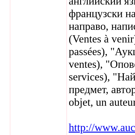
английский яз
французски на
направо, напи
(Ventes à ven
passées), "Ау
ventes), "Опо
services), "На
предмет, автор
objet, un auteur
http://www.auc