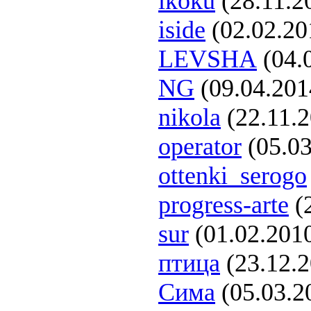
ikoku
(28.11.2
iside
(02.02.20
LEVSHA
(04.
NG
(09.04.201
nikola
(22.11.
operator
(05.03
ottenki_serogo
progress-arte
(
sur
(01.02.201
птица
(23.12.
Сима
(05.03.2