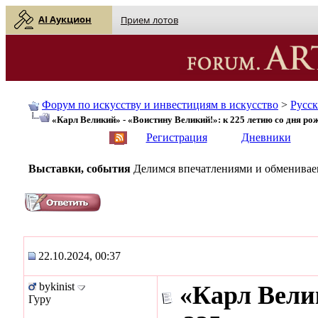
AI Аукцион
Прием лотов
Форум по искусству и инвестициям в искусство
>
Русс
«Карл Великий» - «Воистину Великий!»: к 225 летию со дня р
English
| Русский
Регистрация
Дневники
Выставки, события
Делимся впечатлениями и обмениваем
22.10.2024, 00:37
bykinist
«Карл Вели
Гуру