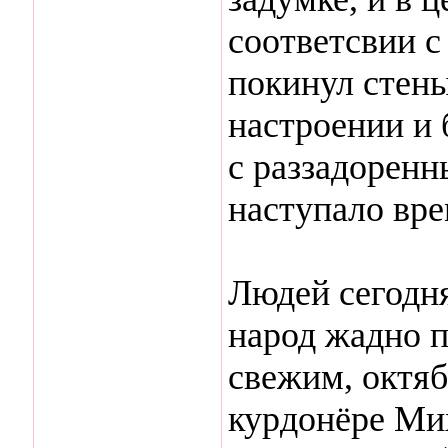
соответсвии с
покинул стен
настроении и 
с раззадоренн
наступало вре
Людей сегодня
народ жадно 
свежим, октяб
курдонёре Мих