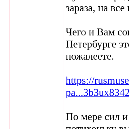
зараза, на все
Чего и Вам со
Петербурге эт
пожалеете.
https://rusmus
pa...3b3ux834
По мере сил и
потихоньку в