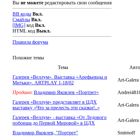
Вы
не можете
редактировать свои сообщения
BB коды
Вкл.
Смайлы
Вкл.
[IMG]
код
Вкл.
HTML код
Выкл.
Правила форума
Похожие темы
Тема
Авт
Галерея «Веллум». Выставка «Арефьевцы и
Art-Galera
Митьки». ARTPLAY 1-18/02
Продано
:
Владимир Яковлев «Портрет»
Andrei481
Галерея «Веллум» представляет в ЦДХ
Art-Galera
выставку «Что за прелесть эти сказки!..»
Галерея «Веллум» - выставка «От Ледового
Art-Galera
побоища до Первой Мировой» в ЦДХ
Владимир Яковлев, "Портрет"
Smirnoff