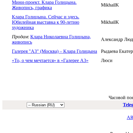
Мини-проект. Клара Голицына.
MikhailK
Живопись, графика
Клара Голицына. Сейчас и здесь.
Юбилейная выставка к 90-летию
MikhailK
художника
Продам
:
Клара Николаевна Голицына,
Александр Лю
живопись
Галерея "А3" (Москва) – Клара Голицына
Рыдаева Екате
«То, о чем мечтается» в «Галерее А3»
Люси
Часовой по
Tele
AR