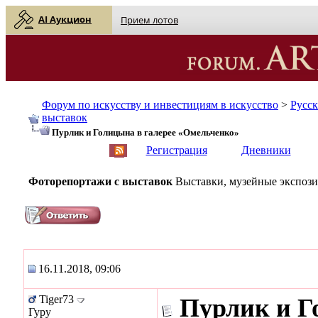
AI Аукцион
Прием лотов
Форум по искусству и инвестициям в искусство
>
Русс
выставок
Пурлик и Голицына в галерее «Омельченко»
English
| Русский
Регистрация
Дневники
Фоторепортажи с выставок
Выставки, музейные экспози
16.11.2018, 09:06
Tiger73
Пурлик и Г
Гуру