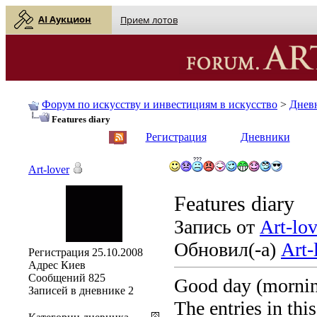
AI Аукцион
Прием лотов
Форум по искусству и инвестициям в искусство
>
Днев
Features diary
English
| Русский
Регистрация
Дневники
Art-lover
Features diary
Запись от
Art-lov
Обновил(-а)
Art-
Регистрация
25.10.2008
Адрес
Киев
Сообщений
825
Good day (morning
Записей в дневнике
2
The entries in thi