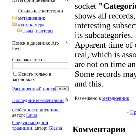
Категории дневника
socket
"Categori
Локальные категории
shows all records,
метадневник
interesting subsec
кунсткамера
львы, пантеры,
its subcategories.
Apparent time of c
Поиск в дневнике Art-
lover
real, which is ass
Содержит текст:
are not on time an
Some records may
Искать только в
заголовках
and this.
Расширенный поиск
Размещено в
метадневник
Последние комментарии
особенности дневника
«
Пр
автор:
Laura
Cледуя народной
Комментарии
традиции,
автор:
Glasha