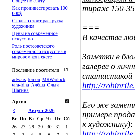
Общее по сайту
тираж 150-350
Как проинвестировать 100
000$
Сколько стоит раскрутка
===
художника
Цены на современное
В качестве л
искусство
Роль постсоветского
современного искусства в
Заметки в бло
мировом контексте
галерее о лич
Последние посетители
статистикой 
artwars
lomon
MRWarlock
http://robinri
tara-irina
Алёша
Ольга
Шагина
Архив
Его же заметк
<
Август 2026
примере прода
Вс
Пн
Вт
Ср
Чт
Пт
Сб
к художнику):
26
27
28
29
30
31
1
http://robinri
2
3
4
5
6
7
8