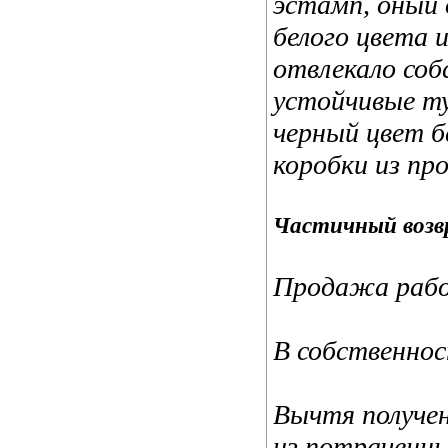
эстамп, оный
белого цвета 
отвлекало соб
устойчивые ту
черный цвет б
коробки из пр
Частичный возв
Продажа рабо
В собственно
Вычтя получен
из потраченны