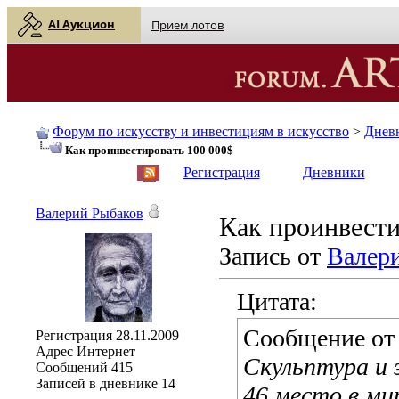
AI Аукцион
Прием лотов
Форум по искусству и инвестициям в искусство
>
Днев
Как проинвестировать 100 000$
English
| Русский
Регистрация
Дневники
Валерий Рыбаков
Как проинвести
Запись от
Валер
Цитата:
Сообщение о
Регистрация
28.11.2009
Адрес
Интернет
Скульптура и 
Сообщений
415
Записей в дневнике
14
46 место в ми