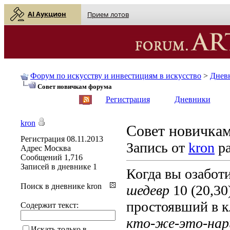
AI Аукцион
Прием лотов
Форум по искусству и инвестициям в искусство
>
Днев
Совет новичкам форума
English
| Русский
Регистрация
Дневники
kron
Совет новичка
Регистрация
08.11.2013
Запись от
kron
ра
Адрес
Москва
Сообщений
1,716
Записей в дневнике
1
Когда вы озабот
Поиск в дневнике kron
шедевр
10 (20,30
простоявший в кл
Содержит текст:
кто-же-это-нар
Искать только в