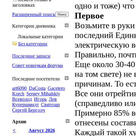
одно и тоже) что
заголовках
Первое
Расширенный поиск
Возьмите в рук
Категории дневника
последний Едины
Локальные категории
электрическую в
Без категории
Правильно, почти
Последние записи
Еще около 30-40
Совет новичкам форума
на том свете) не
Последние посетители
причинам. То ес
art6090
DaCosta
Gacetero
Все они отрейти
Korch
Sergey Mihalskiy
Всеволод
Игорь
Лев
(справедливо или 
Купершмидт
Святозар
Сергей Берголч
Примерно 85% вс
отнесены состав
Архив
Каждый такой худ
<
Август 2026