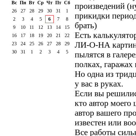
Вс
Пн
Вт
Ср
Чт
Пт
Сб
произведений (ну
26
27
28
29
30
31
1
прикидки период
2
3
4
5
6
7
8
брать)
9
10
11
12
13
14
15
Есть калькулят
16
17
18
19
20
21
22
ЛИ-О-НА картин 
23
24
25
26
27
28
29
30
31
1
2
3
4
5
пылятся в галере
полках, гаражах 
Но одна из трид
у вас в руках.
Если вы решилис
кто автор моего 
автор вашего пр
известен или воо
Все работы силь