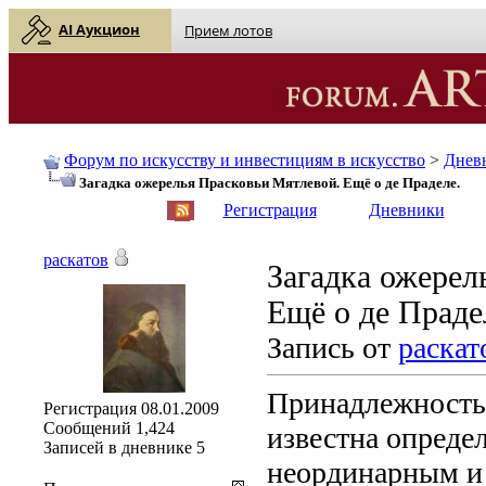
AI Аукцион
Прием лотов
Форум по искусству и инвестициям в искусство
>
Днев
Загадка ожерелья Прасковьи Мятлевой. Ещё о де Праделе.
English
| Русский
Регистрация
Дневники
раскатов
Загадка ожерел
Ещё о де Праде
Запись от
раскат
Принадлежность 
Регистрация
08.01.2009
Сообщений
1,424
известна опреде
Записей в дневнике
5
неординарным и 