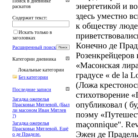
Поиск в дневнике
энергетикой и в
раскатов
здесь уместно в
Содержит текст:
к обществу людей
Искать только в
приветствовалис
заголовках
Конечно де Прад
Расширенный поиск
Розенкрейцеров 
Категории дневника
«Масонская лира 
Локальные категории
градусе « de la Lo
Без категории
(Ложа крестонос
Последние записи
стихотворение «
Загадка ожерелья
опубликовал ( бу
Прасковьи Мятлевой. (Был
ли масоном Иван Мятлев
поэму «Путешест
?)
maçonnique". Revu
Загадка ожерелья
Прасковьи Мятлевой. Ещё
Эжен де Прадель
о де Праделе.