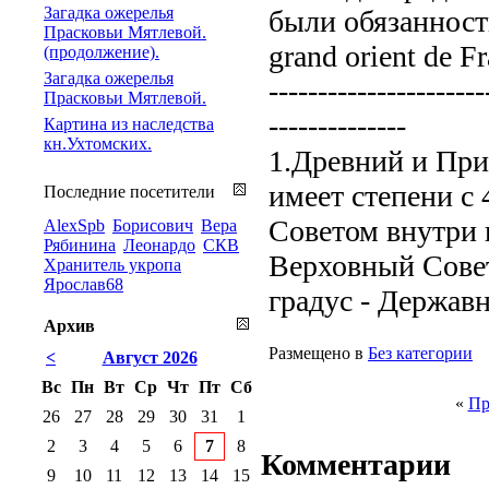
Загадка ожерелья
были обязанност
Прасковьи Мятлевой.
grand orient de 
(продолжение).
Загадка ожерелья
----------------------
Прасковьи Мятлевой.
--------------
Картина из наследства
кн.Ухтомских.
1.Древний и Пр
имеет степени с
Последние посетители
Советом внутри 
AlexSpb
Борисович
Вера
Рябинина
Леонардо
СКВ
Верховный Совет 
Хранитель укропа
Ярослав68
градус - Держав
Архив
Размещено в
Без категории
<
Август 2026
Вс
Пн
Вт
Ср
Чт
Пт
Сб
«
Пр
26
27
28
29
30
31
1
2
3
4
5
6
7
8
Комментарии
9
10
11
12
13
14
15