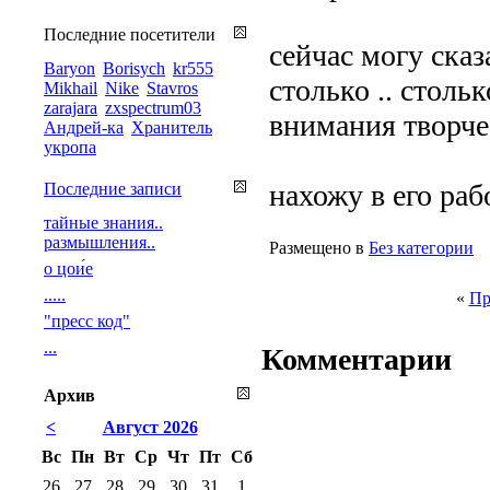
Последние посетители
сейчас могу сказа
Baryon
Borisych
kr555
столько .. стольк
Mikhail
Nike
Stavros
zarajara
zxspectrum03
внимания творче
Андрей-ка
Хранитель
укропа
нахожу в его раб
Последние записи
тайные знания..
размышления..
Размещено в
Без категории
о цои́е
.....
«
Пр
"пресс код"
...
Комментарии
Архив
<
Август 2026
Вс
Пн
Вт
Ср
Чт
Пт
Сб
26
27
28
29
30
31
1