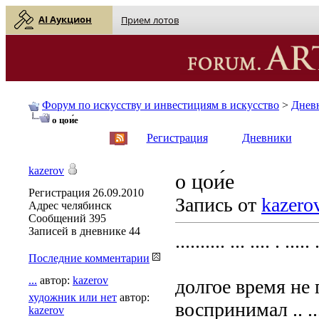
AI Аукцион
Прием лотов
Форум по искусству и инвестициям в искусство
>
Днев
о цои́е
English
| Русский
Регистрация
Дневники
kazerov
о цои́е
Регистрация
26.09.2010
Запись от
kazero
Адрес
челябинск
Сообщений
395
Записей в дневнике
44
.......... ... .... . ..... 
Последние комментарии
...
автор:
kazerov
долгое время не по
художник или нет
автор:
воспринимал .. ..
kazerov