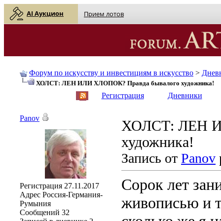
AI Аукцион
Прием лотов
Форум по искусству и инвестициям в искусство
>
Днев
ХОЛСТ: ЛЕН ИЛИ ХЛОПОК? Правда бывалого художника!
English
| Русский
Регистрация
Дневники
Panov
ХОЛСТ: ЛЕН И
художника!
Запись от
Panov
Сорок лет зан
Регистрация
27.11.2017
Адрес
Россия-Германия-
живописью и т
Румыния
Сообщений
32
сколько же я 