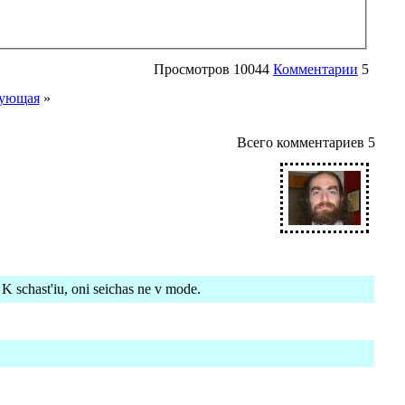
Просмотров
10044
Комментарии
5
ующая
»
Всего комментариев
5
. K schast'iu, oni seichas ne v mode.