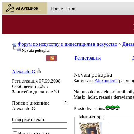
AI Аукцион
Прием лотов
Форум по искусству и инвестициям в искусство
>
Днев
Novaia pokupka
English
| Русский
Регистрация
AlexanderG
Novaia pokupka
Запись от
AlexanderG
размеще
Регистрация
07.09.2008
Сообщений
2,275
Записей в дневнике
39
Na proshloi nedele prikupil milyi
Maslo, holst, reznaia dereviann
Поиск в дневнике
AlexanderG
Prosto hvastaius.
Миниатюры
Содержит текст:
Искать только в