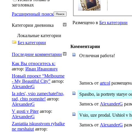
заголовках
Расширенный поиск
Размещено в
Без категории
Категории дневника
Локальные категории
Без категории
Комментарии
Последние комментарии
Отличная работа!
Как Вы относитесь к:
автор:
Иван Иванович
Новый проект “Melbourne
- My Beautiful City”
автор:
Запись от
artcol
размещена 
AlexanderG
Ia zdes', vsio zamechatel'no,
Spasibo, ia portrety starye o
rad, chto pomnite!
автор:
Запись от
AlexanderG
разм
AlexanderG
V gosti v Piter
автор:
Vsio, uze prodal. Ushiol v 
AlexanderG
Zaniatiia iskusstvom rybalke
Запись от
AlexanderG
разм
ne meshaiut
автор: