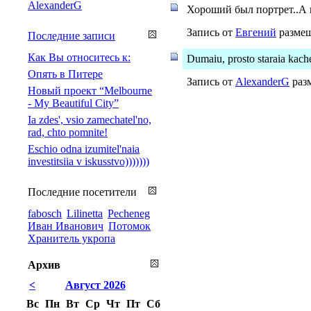
AlexanderG
Хороший был портрет..А к
Запись от
Евгений
размещ
Последние записи
Как Вы относитесь к:
Dumaiu, prosto staraia kache
Опять в Питере
Запись от
AlexanderG
разм
Новый проект “Melbourne
- My Beautiful City”
Ia zdes', vsio zamechatel'no,
rad, chto pomnite!
Eschio odna izumitel'naia
investitsiia v iskusstvo)))))))
Последние посетители
fabosch
Lilinetta
Pecheneg
Иван Иванович
Потомок
Хранитель укропа
Архив
<
Август 2026
Вс
Пн
Вт
Ср
Чт
Пт
Сб