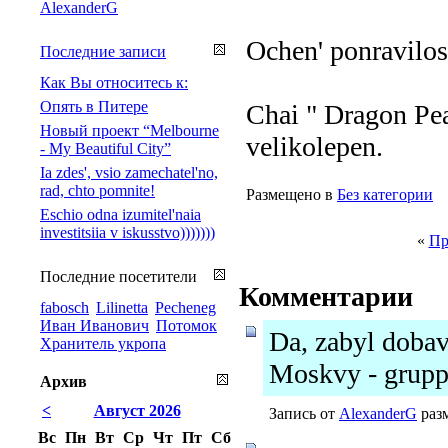
AlexanderG
Ochen' ponravilos
Последние записи
Как Вы относитесь к:
Опять в Питере
Chai " Dragon Pea
Новый проект “Melbourne
velikolepen.
- My Beautiful City”
Ia zdes', vsio zamechatel'no,
rad, chto pomnite!
Размещено в
Без категории
Eschio odna izumitel'naia
investitsiia v iskusstvo)))))))
«
Пр
Последние посетители
Комментарии
fabosch
Lilinetta
Pecheneg
Иван Иванович
Потомок
Da, zabyl dobav
Хранитель укропа
Moskvy - gruppa
Архив
<
Август 2026
Запись от
AlexanderG
разм
Вс
Пн
Вт
Ср
Чт
Пт
Сб