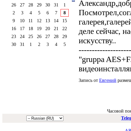
Александр,добр
26
27
28
29
30
31
1
Посмотрел,сог
2
3
4
5
6
7
8
галерея,галер
9
10
11
12
13
14
15
16
17
18
19
20
21
22
деле сейчас, н
23
24
25
26
27
28
29
искусству..
30
31
1
2
3
4
5
-------------------
"gruppa AES+F.
видеоинсталляц
Запись от
Евгений
размещ
Часовой по
Tele
AR