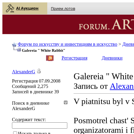
AI Аукцион
Прием лотов
Форум по искусству и инвестициям в искусство
>
Днев
Galereia " White Rabbit"
English
| Русский
Регистрация
Дневники
AlexanderG
Galereia " White
Регистрация
07.09.2008
Запись от
Alexan
Сообщений
2,275
Записей в дневнике
39
V piatnitsu byl v 
Поиск в дневнике
AlexanderG
Posmotrel chast' S
Содержит текст:
organizatorami i f
Искать только в