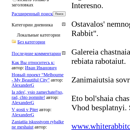
Interesno.
заголовках
Расширенный поиск
Ostavalos' nemnog
Категории дневника
Rabbit".
Локальные категории
Без категории
Galereia chastnaia
Последние комментарии
rebiata rabotaiut.
Как Вы относитесь к:
автор:
Иван Иванович
Новый проект “Melbourne
Zanimaiutsia sov
- My Beautiful City”
автор:
AlexanderG
Ia zdes', vsio zamechatel'no,
Eto bol'shaia chas
rad, chto pomnite!
автор:
AlexanderG
Vhod besplatnyi. 
V gosti v Piter
автор:
AlexanderG
Zaniatiia iskusstvom rybalke
www.whiterabbitc
ne meshaiut
автор: