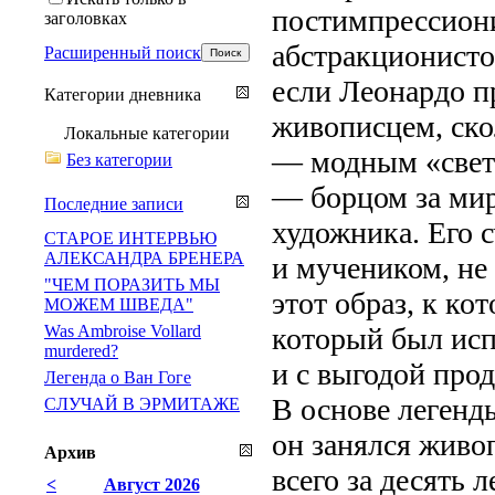
постимпрессиони
заголовках
абстракционисто
Расширенный поиск
если Леонардо пр
Категории дневника
живописцем, ско
Локальные категории
— модным «свет
Без категории
— борцом за мир
Последние записи
художника. Его
СТАРОЕ ИНТЕРВЬЮ
АЛЕКСАНДРА БРЕНЕРА
и мучеником, не
"ЧЕМ ПОРАЗИТЬ МЫ
этот образ, к ко
МОЖЕМ ШВЕДА"
Was Ambroise Vollard
который был исп
murdered?
и с выгодой прод
Легенда о Ван Гоге
В основе легенд
СЛУЧАЙ В ЭРМИТАЖЕ
он занялся живо
Архив
всего за десять 
<
Август 2026