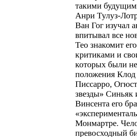
такими будущим
Анри Тулуз-Лотр
Ван Гог изучал а
впитывал все но
Тео знакомит ег
критиками и сво
которых были не
положения Клод
Писсарро, Огюст
звезды» Синьяк 
Винсента его бр
«эксперименталь
Монмартре. Чело
превосходный би