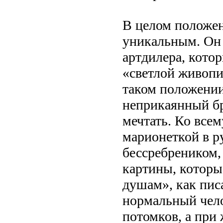
В целом положен
уникальным. Он 
артдилера, кото
«светлой живопи
таком положени
неприкаянный бр
мечтать. Ко все
марионеткой в р
бессребреником,
картины, которы
душам», как писа
нормальный чело
потомков, а при