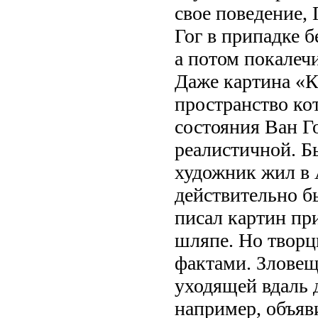
свое поведение, 
Гог в припадке б
а потом покалечи
Даже картина «К
пространство ко
состояния Ван Го
реалистичной. Б
художник жил в 
действительно б
писал картин пр
шляпе. Но творц
фактами. Зловещ
уходящей вдаль д
например, объяв