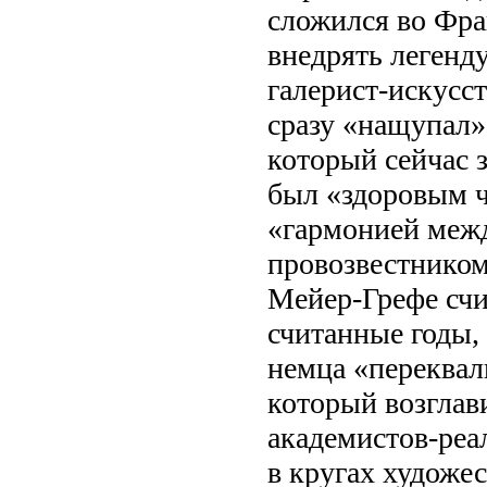
сложился во Фра
внедрять легенду
галерист-искусст
сразу «нащупал»
который сейчас 
был «здоровым ч
«гармонией межд
провозвестником
Мейер-Грефе счи
считанные годы,
немца «переквал
который возглав
академистов-реа
в кругах художе