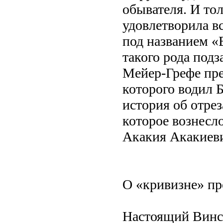
обывателя. И то
удовлетворила в
под названием «
такого рода под
Мейер-Грефе пре
которого водил Б
история об отре
которое вознесло
Акакия Акакиеви
О «кривизне» пр
Настоящий Винсе