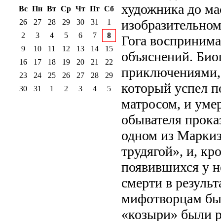
художника до ма
Вс
Пн
Вт
Ср
Чт
Пт
Сб
изобразительном
26
27
28
29
30
31
1
2
3
4
5
6
7
8
Гога воспринима
9
10
11
12
13
14
15
объяснений. Био
16
17
18
19
20
21
22
приключениями, 
23
24
25
26
27
28
29
который успел п
30
31
1
2
3
4
5
матросом, и уме
обывателя прока
одном из Маркиз
трудягой», и, к
появившихся у не
смерти в результ
мифотворцам был
«козыри» были р