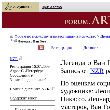
AI Аукцион
Прием лотов
Форум по искусству и инвестициям в искусство
>
Днев
Легенда о Ван Гоге
English
| Русский
Регистрация
Дневники
NZR
Легенда о Ван 
Регистрация
16.07.2009
Запись от
NZR
р
Адрес
С.-Петербург
Сообщений
9
Записей в дневнике
9
По оценкам соци
Поиск в дневнике NZR
художника: Леон
Пикассо. Леонар
Содержит текст:
мастеров, Ван Г
Искать только в