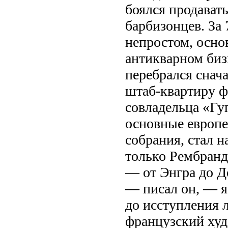
боялся продават
барбизонцев. За 
непростом, осно
антикварном биз
перебрался снача
штаб-квартиру ф
совладельца «Гу
основные европе
собрания, стал 
только Рембранд
— от Энгра до Д
— писал он, — я
до исступления 
французский ху