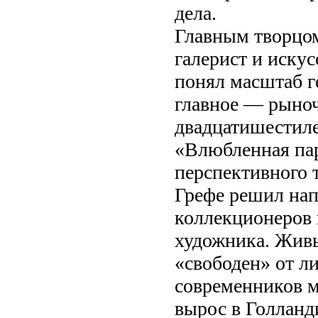
дела.
Главным творцом
галерист и иску
понял масштаб г
главное — рыноч
двадцатишестиле
«Влюбленная пар
перспективного 
Грефе решил нап
коллекционеров 
художника. Живы
«свободен» от л
современников ма
вырос в Голланд