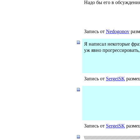
Надо бы его в обсуждени
Запись от
Nedogonov
разм
Я написал некоторые фраз
уж явно прогрессировать,
Запись от
SergeiSK
размещ
Запись от
SergeiSK
размещ
\\\\\\\\\\\\\\\\\\\\\\\\\\\\\\\\\\\\\\\\\\\\