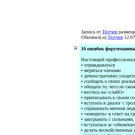
Запись от
Тютчев
размеще
Обновил(-а)
Тютчев
12.07
16 ошибок форумчанина
Настоящий профессионал 
• оправдываться
• меряться членами
• демонстративно уходить
• сообщать о своих реал
• обещать то, чего не см
• вестись на «слабО»
• приписывать к своим 
• вступать в диалог с тро
• спрашивать мнения люде
• «юморить» в ответ на г
• заигрывать с сильными
• вступаться за «обиженн
• делать несвойственные