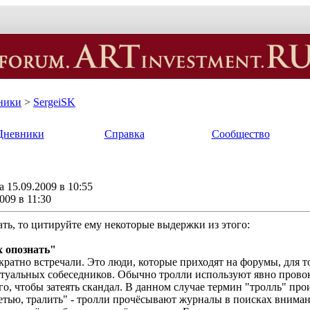
ники
>
SergeiSK
Дневники
Справка
Сообщество
 15.09.2009 в 10:55
009 в 11:30
ать, то цитируйте ему некоторые выдержки из этого:
х опознать"
ратно встречали. Это люди, которые приходят на форумы, для т
ртуальных собеседников. Обычно тролли используют явно прово
того, чтобы затеять скандал. В данном случае термин "тролль" пр
сетью, тралить" - тролли прочёсывают журналы в поисках внимания 