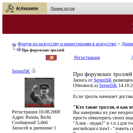
AI Аукцион
Прием лотов
Форум по искусству и инвестициям в искусство
>
Днев
Про форумских троллей
English
| Русский
Регистрация
SergeiSK
Про форумских троллей
Запись от
SergeiSK
размещена
Обновил(-а)
SergeiSK
14.10.2
Если тролль начинает достав
"Кто такие тролли, и как и
Регистрация
10.08.2008
Вы наверняка их уже неоднок
Адрес
Russia, $ochi
просто обматерить своих ви
Сообщений
5,666
"Алик - мудак!" и т.п.) для 
Записей в дневнике
1
английского trawl - "ловить 