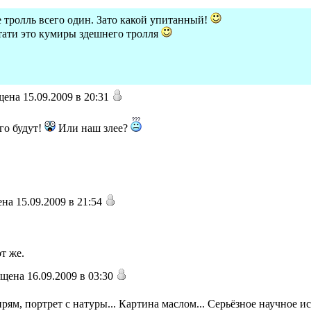
е тролль всего один. Зато какой упитанный!
стати это кумиры здешнего тролля
ена 15.09.2009 в 20:31
го будут!
Или наш злее?
на 15.09.2009 в 21:54
от же.
щена 16.09.2009 в 03:30
 прям, портрет с натуры... Картина маслом... Серьёзное научное 