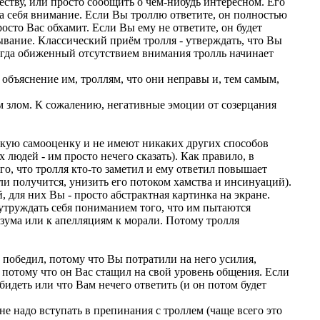
еству, или просто сообщить о чём-нибудь интересном. Его
 на себя внимание. Если Вы троллю ответите, он полностью
сто Вас обхамит. Если Вы ему не ответите, он будет
вание. Классический приём тролля - утверждать, что Вы
ногда обиженный отсутствием внимания тролль начинает
 объяснение им, троллям, что они неправы и, тем самым,
м злом. К сожалению, негативные эмоции от созерцания
зкую самооценку и не имеют никаких других способов
людей - им просто нечего сказать). Как правило, в
о, что тролля кто-то заметил и ему ответил повышает
ли получится, унизить его потоком хамства и инсинуаций).
 для них Вы - просто абстрактная картинка на экране.
труждать себя пониманием того, что им пытаются
зума или к апелляциям к морали. Потому тролля
н победил, потому что Вы потратили на него усилия,
 потому что он Вас стащил на свой уровень общения. Если
бидеть или что Вам нечего ответить (и он потом будет
не надо вступать в препинания с троллем (чаще всего это