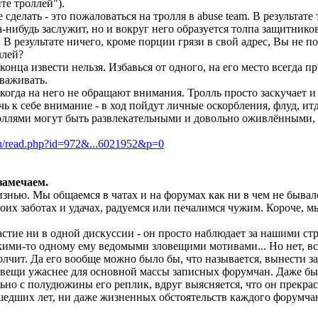
те троллей").
сделать - это пожаловаться на тролля в abuse team. В результат
а-нибудь заслужит, но и вокруг него образуется толпа защитнико
. В результате ничего, кроме порции грязи в свой адрес, Вы не п
ллей?
 конца извести нельзя. Избавься от одного, на его место всегда 
важивать.
 когда на него не обращают внимания. Тролль просто заскучает и
ь к себе внимание - в ход пойдут личные оскорбления, флуд, итд
оллями могут быть развлекательными и довольно оживлёнными, н
.ru/read.php?id=972&...6021952&p=0
 замечаем.
нью. Мы общаемся в чатах и на форумах как ни в чем не быва
воих заботах и удачах, радуемся или печалимся чужим. Короче, м
стие ни в одной дискуссии - он просто наблюдает за нашими стр
кими-то одному ему ведомыми зловещими мотивами... Но нет, все
олчит. Да его вообще можно было бы, что называется, вынести за
 вещи ужаснее для основной массы записных форумчан. Даже бы
льно с полудюжины его реплик, вдруг выясняется, что он прекрас
дших лет, ни даже жизненных обстоятельств каждого форумчанин