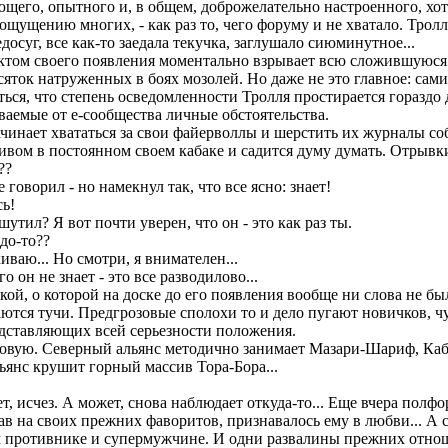
ющего, опытного и, в общем, доброжелательно настроенного, хо
ощущению многих, - как раз то, чего форуму и не хватало. Трол
едосуг, все как-то заедала текучка, заглушало сиюминутное...
актом своего появления моментально взрывает всю сложившуюс
сяток натруженных в боях мозолей. Но даже не это главное: са
ься, что степень осведомленности Тролля простирается гораздо д
ваемые от е-сообщества личные обстоятельства.
чинает хвататься за свои файерволлы и шерстить их журналы соб
ом в постоянном своем кабаке и садится думу думать. Отрывки
??
 говорил - но намекнул так, что все ясно: знает!
сь!
утил? Я вот почти уверен, что он - это как раз ты.
адо-то??
иваю... Но смотри, я внимателен...
о он не знает - это все разводилово...
кой, о которой на доске до его появления вообще ни слова не был
тся тучи. Предгрозовые сполохи то и дело пугают новичков, чув
едставляющих всей серьезности положения.
овую. Северный альянс методично занимает Мазари-Шариф, Каб
янс крушит горный массив Тора-Бора...
, исчез. А может, снова наблюдает откуда-то... Еще вчера полфо
в на своих прежних фаворитов, признавалось ему в любви... А с
м противнике и супермужчине. И одни развалины прежних отнош