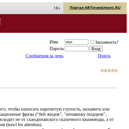
Портал ARTinvestment.RU
18+
Имя
Запомнить?
Пароль
Сообщения за день
Поиск
ого, чтобы написать нарочитую глупость, нахамить или
кационные фразы ("бей жидов", "ненавижу пидоров",
оисходит не от скандинавского сказочного квазимоды, а от
(trawl for attention).