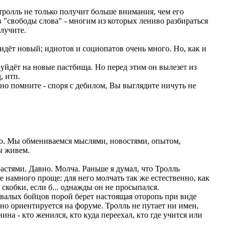
е тролль не только получит больше внимания, чем его
в "свободы слова" - многим из которых лениво разбираться
олучите.
придёт новый; идиотов и социопатов очень много. Но, как и
 уйдёт на новые пастбища. Но перед этим он вылезет из
, итп.
о помните - споря с дебилом, Вы выглядите ничуть не
ло. Мы обмениваемся мыслями, новостями, опытом,
ы живем.
астями. Давно. Молча. Раньше я думал, что Тролль
 намного проще: для него молчать так же естественно, как
 скобки, если б... однажды он не просыпался.
валых бойцов порой берет настоящая оторопь при виде
но ориентируется на форуме. Тролль не путает ни имен,
а - кто женился, кто куда переехал, кто где учится или