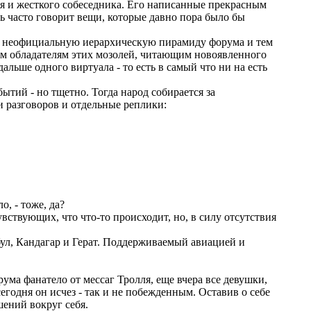
тя и жесткого собеседника. Его написанные прекрасным
ль часто говорит вещи, которые давно пора было бы
я неофициальную иерархическую пирамиду форума и тем
мим обладателям этих мозолей, читающим новоявленного
альше одного виртуала - то есть в самый что ни на есть
ытий - но тщетно. Тогда народ собирается за
 разговоров и отдельные реплики:
о, - тоже, да?
ствующих, что что-то происходит, но, в силу отсутствия
ул, Кандагар и Герат. Поддерживаемый авиацией и
рума фанатело от мессаг Тролля, еще вчера все девушки,
егодня он исчез - так и не побежденным. Оставив о себе
ений вокруг себя.