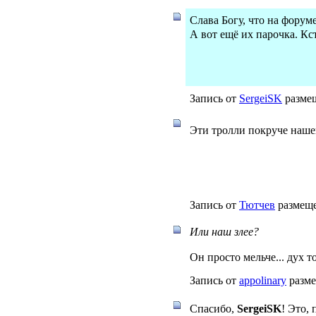
Слава Богу, что на форум
А вот ещё их парочка. К
Запись от
SergeiSK
размещ
Эти тролли покруче наше
Запись от
Тютчев
размеще
Или наш злее?
Он просто мельче... дух т
Запись от
appolinary
разме
Спасибо,
SergeiSK
! Это,