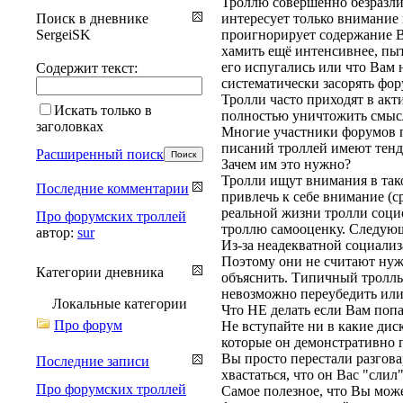
Троллю совершенно безразлич
Поиск в дневнике
интересует только внимание 
SergeiSK
проигнорирует содержание Ва
хамить ещё интенсивнее, пыт
его испугались или что Вам
Содержит текст:
систематически засорять фор
Тролли часто приходят в акт
Искать только в
полностью уничтожить смысл
заголовках
Многие участники форумов п
писаний троллей имеют тенд
Расширенный поиск
Зачем им это нужно?
Тролли ищут внимания в так
Последние комментарии
привлечь к себе внимание (с
реальной жизни тролли социо
Про форумских троллей
троллю самооценку. Следующе
автор:
sur
Из-за неадекватной социализ
Поэтому они не считают нуж
Категории дневника
объяснить. Типичный тролль 
невозможно переубедить или
Локальные категории
Что НЕ делать если Вам попа
Про форум
Не вступайте ни в какие дис
которые он демонстративно п
Вы просто перестали разговар
Последние записи
хвастаться, что он Вас "слил"
Про форумских троллей
Самое полезное, что Вы може