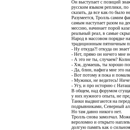
Он выступает с позиций зна
русским языком реплики, по 
сказать, да все как-то было н
Разумеется, Тролль самим ф
самым наступает разом на де
мессию, начинает порой казат
реальный реал, в самые скры
Народ в массовом порядке на
традиционным пятничным пив
- Ну откуда?! откуда он знает
- Нет, прямо он ничего мне не
- А это не ты, случаем? Коли
- Хм, думаешь, ты хорошо пош
- Да, блин, нафига мне это н
- Вот потому я пока и помалк
- Мужики, не ведитесь! Ничег
- Угу, и про историю с Наташ
В общем, над форумом сгущаю
у них нужного опыта, не пр
Танки выдвигаются на перед
подрывниками, Северный аль
Но там давно никого нет.
Тролль снова замолчал. Может
вероломно и открыто наплева
долгую память как о сильно