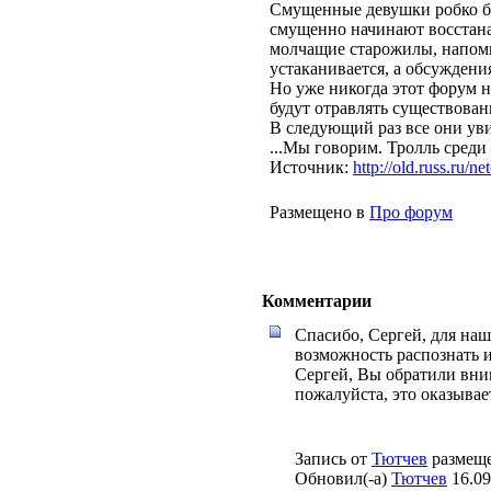
Смущенные девушки робко бро
смущенно начинают восстана
молчащие старожилы, напоми
устаканивается, а обсуждени
Но уже никогда этот форум н
будут отравлять существован
В следующий раз все они уви
...Мы говорим. Тролль среди 
Источник:
http://old.russ.ru/n
Размещено в
Про форум
Комментарии
Спасибо, Сергей, для наше
возможность распознать и
Сергей, Вы обратили вним
пожалуйста, это оказывае
Запись от
Тютчев
размеще
Обновил(-а)
Тютчев
16.09