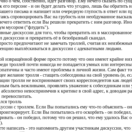
но о чём, собственно, идёт разговор. Ему нечего сказать по сущ
к его персоне - и он будет делать что угодно, лишь бы обратить
шего письма и напишет или очередную глупость в ответ или про
аясь спровоцировать Вас на грубость или необдуманное высказы
 нечего ответить если Вы решили прекратить с ним разговор. И
ум мусором ("флудить").
ивные дискуссии для того, чтобы превратить их в массированное
 дискуссии и превратить её в безобразный скандал.
росто предпочитают не замечать троллей, считая их неизбежны
енцию выплёскиваться в дискуссии с адекватными людьми.
ой извращённой форме просто потому что они имеют крайне ни
реди троллей почти никогда не попадается умных или интересных 
патичны и часто имеют проблемы в личной жизни. Сам факт тог
е желание тролля - стащить собеседника на свой уровень (и, ес
ации тролли не воспринимают своих корреспондентов как людей,
ным быть вежливыми, проявлять уважение к собеседникам или у
абсолютно невосприимчив к критике в свой адрес, к доводам ра
 перевоспитать.
лся тролль
куссии с троллем. Если Вы попытались ему что-то объяснить - о
роигнорирует. Если Вы попытались его оскорбить - он победил,
ивать - он победил, потому что он решил, что ему удалось Вас о
).
те написать - это напомнить другим участникам дискуссии, что 