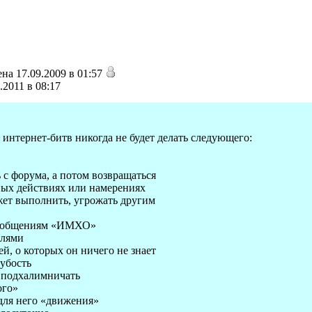
на 17.09.2009 в 01:57
.2011 в 08:17
интернет-битв никогда не будет делать следующего:
 с форума, а потом возвращаться
ьных действиях или намерениях
ожет выполнить, угрожать другим
сообщениям «ИМХО»
ллями
й, о которых он ничего не знает
рубость
, подхалимничать
ого»
 для него «движения»