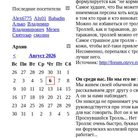
формулируется как "не корми
Самое худшее, что Вы можете 
Последние посетители
никчемная персона хоть когд
в том кто прав и кто виноват
Alex6775
Alx01
Babadin
Можно ли избавиться от тро
Алько
Владимир
Троллей, как и тараканов, до
Владимирович
Мезен
тараканов, троллей можно от
Святозар
смолин
Самое страшное для тролля -
кожи, чтобы всё-таки привлеч
Архив
Несомненно, перепалки с тр
<
Август 2026
лучше него.
Источник:
http://forum.otzyv
Вс
Пн
Вт
Ср
Чт
Пт
Сб
26
27
28
29
30
31
1
Он среди нас. Но мы его не
2
3
4
5
6
7
8
Мы живем своей обычной жиз
9
10
11
12
13
14
15
рассказываем друг другу о с
А он за нами наблюдает.
16
17
18
19
20
21
22
Он никогда не принимает уча
23
24
25
26
27
28
29
руководствуется при этом ка
для нас говорить. Вот он и м
30
31
1
2
3
4
5
Проснувшийся Тролль... Нет
Тролля: очень быстро, буква
ни форумских коллизий проше
работает...