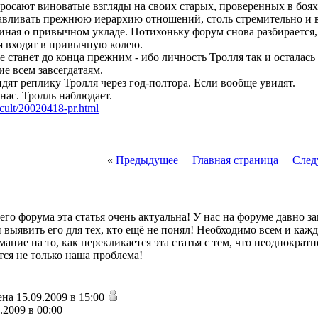
сают виноватые взгляды на своих старых, проверенных в боях, 
вливать прежнюю иерархию отношений, столь стремительно и 
ная о привычном укладе. Потихоньку форум снова разбирается, 
я входят в привычную колею.
е станет до конца прежним - ибо личность Тролля так и остала
ие всем завсегдатаям.
дят реплику Тролля через год-полтора. Если вообще увидят.
нас. Тролль наблюдает.
etcult/20020418-pr.html
«
Предыдущее
Главная страница
След
го форума эта статья очень актуальна! У нас на форуме давно за
 выявить его для тех, кто ещё не понял! Необходимо всем и кажд
ание на то, как перекликается эта статья с тем, что неоднократн
тся не только наша проблема!
на 15.09.2009 в 15:00
.2009 в 00:00