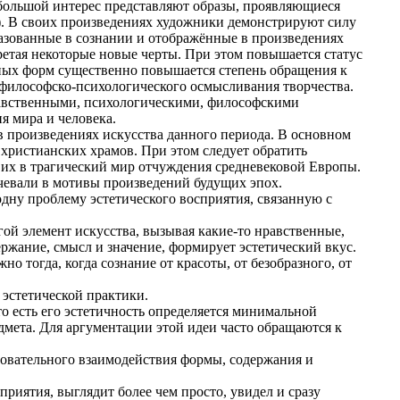
 большой интерес представляют образы, проявляющиеся
). В своих произведениях художники демонстрируют силу
азованные в сознании и отображённые в произведениях
етая некоторые новые черты. При этом повышается статус
ых форм существенно повышается степень обращения к
, философско-психологического осмысливания творчества.
равственными, психологическими, философскими
 мира и человека.
 произведениях искусства данного периода. В основном
 христианских храмов. При этом следует обратить
их в трагический мир отчуждения средневековой Европы.
чевали в мотивы произведений будущих эпох.
одну проблему эстетического восприятия, связанную с
ой элемент искусства, вызывая какие-то нравственные,
ржание, смысл и значение, формирует эстетический вкус.
но тогда, когда сознание от красоты, от безобразного, от
 эстетической практики.
то есть его эстетичность определяется минимальной
мета. Для аргументации этой идеи часто обращаются к
довательного взаимодействия формы, содержания и
приятия, выглядит более чем просто, увидел и сразу