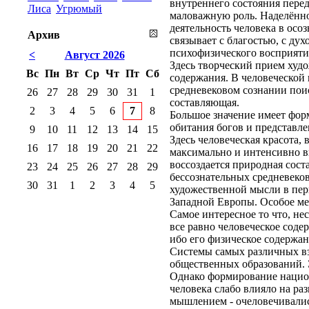
внутреннего состояния перед
Лиса
Угрюмый
маловажную роль. Наделённо
деятельность человека в ос
Архив
связывает с благостью, с ду
психофизического восприяти
<
Август 2026
Здесь творческий прием худо
Вс
Пн
Вт
Ср
Чт
Пт
Сб
содержания. В человеческой 
средневековом сознании пои
26
27
28
29
30
31
1
составляющая.
2
3
4
5
6
7
8
Большое значение имеет фор
обитания богов и представле
9
10
11
12
13
14
15
Здесь человеческая красота,
16
17
18
19
20
21
22
максимально и интенсивно в
воссоздается природная сост
23
24
25
26
27
28
29
бессознательных средневеков
30
31
1
2
3
4
5
художественной мысли в пер
Западной Европы. Особое ме
Самое интересное то что, не
все равно человеческое соде
ибо его физическое содержа
Системы самых различных вз
общественных образований. 
Однако формирование национ
человека слабо влияло на ра
мышлением - очеловечивалис