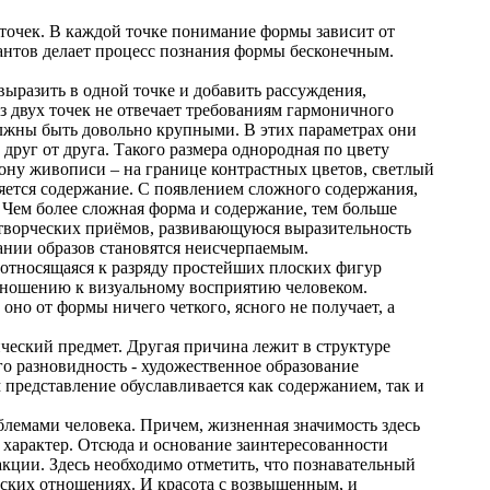
точек. В каждой точке понимание формы зависит от
антов делает процесс познания формы бесконечным.
выразить в одной точке и добавить рассуждения,
з двух точек не отвечает требованиям гармоничного
олжны быть довольно крупными. В этих параметрах они
руг от друга. Такого размера однородная по цвету
акону живописи – на границе контрастных цветов, светлый
няется содержание. С появлением сложного содержания,
 Чем более сложная форма и содержание, тем больше
 творческих приёмов, развивающуюся выразительность
нании образов становятся неисчерпаемым.
 относящаяся к разряду простейших плоских фигур
отношению к визуальному восприятию человеком.
 оно от формы ничего четкого, ясного не получает, а
ический предмет. Другая причина лежит в структуре
го разновидность - художественное образование
редставление обуславливается как содержанием, так и
лемами человека. Причем, жизненная значимость здесь
характер. Отсюда и основание заинтересованности
акции. Здесь необходимо отметить, что познавательный
ческих отношениях. И красота с возвышенным, и