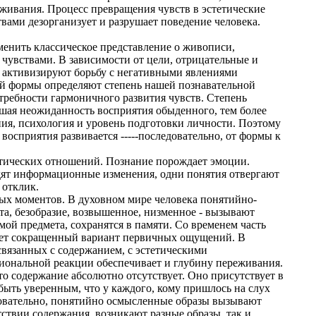
живания. Процесс превращения чувств в эстетические
вами дезорганизует и разрушает поведение человека.
менить классическое представление о живописи,
увствами. В зависимости от цели, отрицательные и
 активизируют борьбу с негативными явлениями
й формы определяют степень нашей познавательной
ребности гармоничного развития чувств. Степень
шая неожиданность восприятия обыденного, тем более
ния, психология и уровень подготовки личности. Поэтому
осприятия развивается -----последовательно, от формы к
тических отношений. Познание порождает эмоции.
ходят информационные изменения, одни понятия отвергают
 отклик.
вых моментов. В духовном мире человека понятийно-
та, безобразие, возвышенное, низменное - вызывают
ой предмета, сохранятся в памяти. Со временем часть
ает сокращенный вариант первичных ощущений. В
 связанных с содержанием, с эстетическими
циональной реакции обеспечивает и глубину переживания.
о содержание абсолютно отсутствует. Оно присутствует в
ыть уверенным, что у каждого, кому пришлось на слух
довательно, понятийно осмысленные образы вызывают
тствии содержания, возникают разные образы, так и