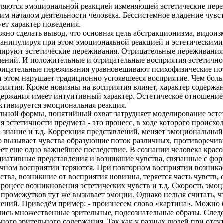
вляются эмоциональной реакцией изменяющей эстетические пере
им началом деятельности человека. Бессистемное владение чувст
ет характер поведения.
жно сделать вывод, что основная цель абстракционизма, видоиз
нипулируя при этом эмоциональной реакцией и эстетическими ч
ируют эстетические переживания. Отрицательные переживания
ений. И положительные и отрицательные восприятия эстетично
трицательные переживания уравновешивают психофизические пот
 этом нарушает традиционно устоявшееся восприятие. Чем боль
риятия. Кроме новизны на восприятия влияет, характер содержа
ержания имеет интуитивный характер. Эстетическое отношение в
активируется эмоциональная реакция.
ьной формы, понятийный охват затрудняет моделирование эсте
 эстетичности предмета - это процесс, в ходе которого проис
в знание и т.д. Коррекция представлений, меняет эмоциональный
то вызывает чувства образующие поток различных, противоречи
ет еще одно важнейшее последствие. В сознании человека красо
иативные представления и возникшие чувства, связанные с форм
ичном восприятии теряются. При повторном восприятии возник
ства, возникшие от восприятия новизны, теряется часть чувств,
роцесс возникновения эстетических чувств и т.д. Скорость эмо
ромежутков тут же вызывает эмоции. Однако нельзя считать, чт
ений. Приведём пример: - произнесем слово «картина». Можно б
ились множественные зрительные, подсознательные образы. Сле
ного зрительного содержания. Так как у разных людей при отсу