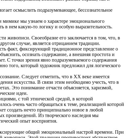
могает осмыслить подразумевающее, бессознательное
и мимике мы узнаем о характере эмоционального
ь в нем какую-то логику и особую выразительность.
и живописи. Своеобразие его заключается в том, что, в
другом случае, является отрицанием традиции.
есть факт, фиксирующий традиционное представление о
ъяснить, осознать содержание, а внешняя простота и
ет. С точки зрения явно подразумеваемого содержания
енно того, который художник предложил для логического
сознание. Следует отметить, что в XX веке имеется
ения искусства. В связи этим необходимо учесть, что в
етах. Это понимание отчасти объясняется, харизмой,
рческие идеи.
циями, с той этнической средой, в которой
лось очень часто обращаться к теме, реализацией которой
жет создать нечто принципиально новое в любой
ных произведений. Из творческого наследия мы
тический опыт восприятия.
 фиксирующие общий эмоциональный настрой времени. При
ой живописи. Этой традиции противостоит абстрактное