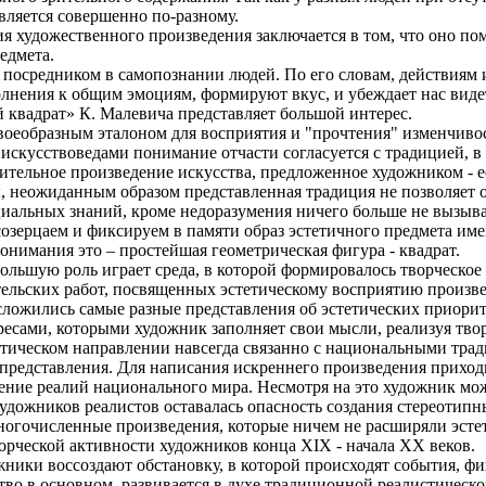
вляется совершенно по-разному.
я художественного произведения заключается в том, что оно по
едмета.
 посредником в самопознании людей. По его словам, действиям 
лнения к общим эмоциям, формируют вкус, и убеждает нас видет
 квадрат» К. Малевича представляет большой интерес.
воеобразным эталоном для восприятия и "прочтения" изменчивост
искусствоведами понимание отчасти согласуется с традицией, в 
зительное произведение искусства, предложенное художником - 
 неожиданным образом представленная традиция не позволяет об
циальных знаний, кроме недоразумения ничего больше не вызыва
созерцаем и фиксируем в памяти образ эстетичного предмета им
нимания это – простейшая геометрическая фигура - квадрат.
льшую роль играет среда, в которой формировалось творческое 
ельских работ, посвященных эстетическому восприятию произвед
сложились самые разные представления об эстетических приорит
ресами, которыми художник заполняет свои мысли, реализуя тво
тическом направлении навсегда связанно с национальными тради
представления. Для написания искреннего произведения приходи
оение реалий национального мира. Несмотря на это художник мо
художников реалистов оставалась опасность создания стереотип
ногочисленные произведения, которые ничем не расширяли эсте
орческой активности художников конца XIX - начала ХХ веков.
жники воссоздают обстановку, в которой происходят события,
тво в основном, развивается в духе традиционной реалистическ