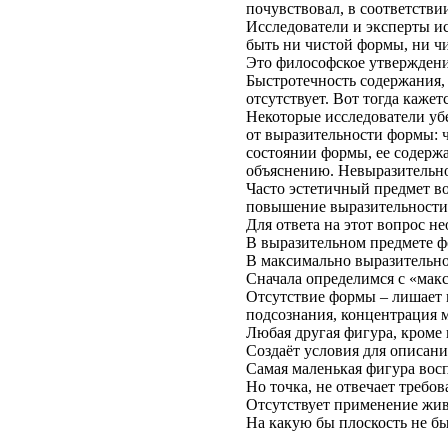
почувствовал, в соответстви
Исследователи и эксперты ис
быть ни чистой формы, ни ч
Это философское утверждение
Быстротечность содержания,
отсутствует. Вот тогда каже
Некоторые исследователи уб
от выразительности формы: ч
состоянии формы, ее содерж
объяснению. Невыразительно
Часто эстетичный предмет во
повышение выразительности
Для ответа на этот вопрос н
В выразительном предмете ф
В максимально выразительной
Сначала определимся с «мак
Отсутствие формы – лишает 
подсознания, концентрация 
Любая другая фигура, кроме 
Создаёт условия для описан
Самая маленькая фигура вос
Но точка, не отвечает требо
Отсутствует применение жив
На какую бы плоскость не бы