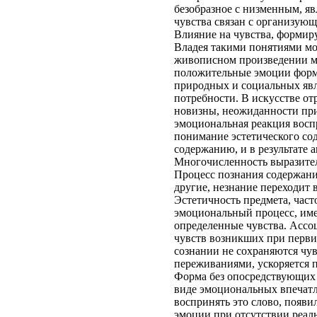
безобразное с низменным, я
чувства связан с организующ
Влияние на чувства, формиру
Владея такими понятиями мо
живописном произведении ма
положительные эмоции форм
природных и социальных явл
потребности. В искусстве о
новизны, неожиданности при
эмоциональная реакция восп
понимание эстетического сод
содержанию, и в результате 
Многочисленность выразител
Процесс познания содержания
другие, незнание переходит 
Эстетичность предмета, час
эмоциональный процесс, име
определенные чувства. Ассоц
чувств возникших при перв
сознании не сохраняются чув
переживаниями, ускоряется п
Форма без опосредствующих п
виде эмоциональных впечатл
воспринять это слово, появ
эмоции при отсутствии реаль