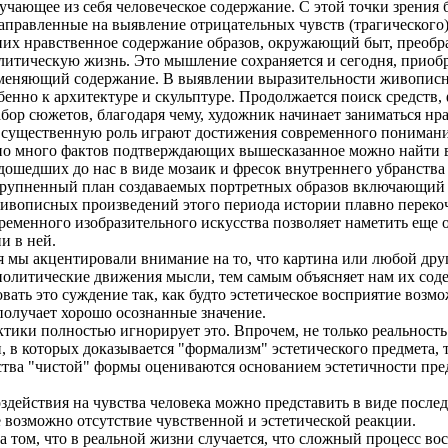
учающее из себя человеческое содержание. С этой точки зрения
направленные на выявление отрицательных чувств (трагического
 них нравственное содержание образов, окружающий быт, преобр
итическую жизнь. Это мышление сохраняется и сегодня, приобр
меняющий содержание. В выявлении выразительности живописн
бенно к архитектуре и скульптуре. Продолжается поиск средств
бор сюжетов, благодаря чему, художник начинает заниматься н
 существенную роль играют достижения современного понимания
чно много фактов подтверждающих вышесказанное можно найти в
дошедших до нас в виде мозаик и фресок внутреннего убранства
рупненный план создаваемых портретных образов включающий 
ивописных произведений этого периода истории плавно переко
ременного изобразительного искусства позволяет наметить еще 
и в ней.
 мы акцентировали внимание на то, что картина или любой друг
политические движения мысли, тем самым объясняет нам их соде
вать это суждение так, как будто эстетическое восприятие возмож
получает хорошо осознанные значение.
ктики полностью игнорирует это. Впрочем, не только реальность
 в которых доказывается "формализм" эстетического предмета, 
ства "чистой" формы оцениваются основанием эстетичности пред
здействия на чувства человека можно представить в виде после
 возможно отсутствие чувственной и эстетической реакции.
а том, что в реальной жизни случается, что сложный процесс вос