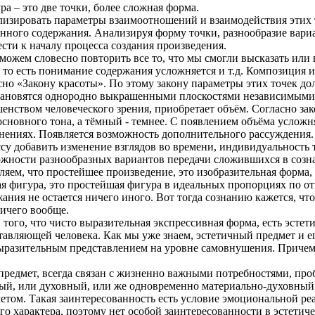
 – это две точки, более сложная форма.
лизировать параметры взаимоотношений и взаимодействия этих 
нного содержания. Анализируя форму точки, разнообразие вари
сти к началу процесса создания произведения.
 можем словесно повторить все то, что мы смогли высказать или 
 то есть понимание содержания усложняется и т.д. Композиция и
сно «Закону красоты». По этому закону параметры этих точек д
становятся однородно выкрашенными плоскостями независимыми д
ршенством человеческого зрения, приобретает объём. Согласно з
 основного тона, а тёмный - темнее. С появлением объёма услож
мнениях. Появляется возможность дополнительного рассуждения.
ссу добавить изменение взглядов во времени, индивидуальность
зможности разнообразных вариантов передачи сложившихся в соз
яем, что простейшее произведение, это изобразительная форма,
ая фигура, это простейшая фигура в идеальных пропорциях по 
ания не остается ничего иного. Вот тогда сознанию кажется, что
ничего вообще.
того, что чисто выразительная экспрессивная форма, есть эстет
тавляющей человека. Как мы уже знаем, эстетичный предмет и е
разительным представлением на уровне самовнушения. Причем п
редмет, всегда связан с жизненно важными потребностями, проб
ый, или духовный, или же одновременно материально-духовный 
етом. Такая заинтересованность есть условие эмоциональной ре
го характера, поэтому нет особой заинтересованности в эстети