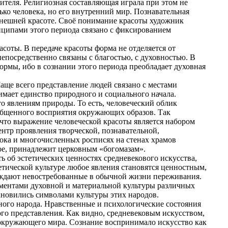
рителя. Религиозная составляющая играла при этом не
ко человека, но его внутренний мир. Познавательная
внешней красоте. Своё понимание красоты художник
нципами этого периода связано с фиксированием
соты. В передаче красоты форма не отделяется от
епосредственно связаны с благостью, с духовностью. В
рмы, ибо в сознании этого периода преобладает духовная
аще всего представление людей связано с местами
имает единство природного и социального начала.
-то явлениям природы. То есть, человеческий облик
бобщенного восприятия окружающих образов. Так
 что выражение человеческой красоты является набором
ентр проявления творческой, познавательной,
тока и многочисленных росписях на стенах храмов
ое, принадлежит церковным «богомазам».
ь об эстетических ценностях средневекового искусства,
етической культуре любое явления становятся ценностным,
буждают невостребованные в обычной жизни переживания.
ементами духовной и материальной культуры различных
ановились символами культуры этих народов.
ного народа. Нравственные и психологические состояния
ого представления. Как видно, средневековым искусством,
окружающего мира. Сознание воспринимало искусство как