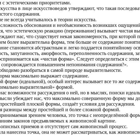
и с эстетическими приоритетами.
кусства в лице искусствоведов утверждают, что такая последов
истого содержания.
 не всегда учитывалось в теории искусства.
 сложность обоснования и необъяснимость возникших ощущений,
тся, что эстетическую реакцию (переживание) вызывает чистая вы
еждают нас, что существует некая закономерность, при которой
ем более выразительна форма, тем больше ее содержание поняти
ание становится абстрактным и легко поддается понятийному ос
сть, запутанность, аморфность, переполненность содержания, з
спринимается как «чистая форма». Следует определиться с этим
 сопровождается повышением непонимания содержания?».
еобходимо разобраться в самой природе выразительности.
орма максимально выражает содержание.
 форме (идеальной), особый интерес вызывает все то же содер
симально выразительной» формой.
нас возможности рассуждения о ней, но в мыслях, поиски идеал
мысли убеждает нас, что максимально совершенную форму мы д
простейшей плоской формы, создаёт условия для рассуждения.
ия разницы между простейшей и более сложной формой.
принимаемая зрением человека, это точка с неопределённой фор
ваниям законов предъявляемых к живописной картине.
описных приемов и отсутствует сам живописный процесс.
ла нанесена точка, она не может рассматриваться, как живописн