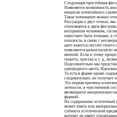
Следующая простейшая фигура
Появляется возможность ана
нюансов понятийного схваче
Такое понимание можно отне
Рассуждая о двух точках, мы
относящееся к двум фигурам,
восприятия человеком, согла
перестают быть точками, а 
плоскость, в связи с несове
цвет кажется светлее своего
появляются разногласия во 
мнений. Если к этому проце
сюжета, чувства и т. д., во
Подсознательно мы представл
однородного цвета. Идеальн
То есть в форме кроме содерж
следовательно, не получает 
Эта первая причина иллюзии 
личности, в чувственной сос
являющееся эмоционально вы
формой.
По содержанию эстетичный п
может иметь или материальн
субъекта эстетическим предм
интерес не имеет утилитарно