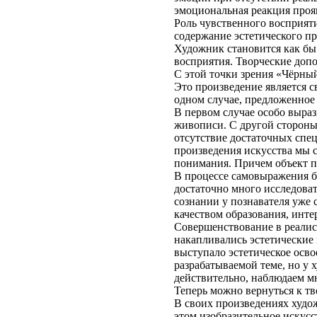
эмоциональная реакция проя
Роль чувственного восприяти
содержание эстетического пр
Художник становится как бы
восприятия. Творческие допо
С этой точки зрения «Чёрный
Это произведение является с
одном случае, предложенное 
В первом случае особо выра
живописи. С другой стороны,
отсутствие достаточных спе
произведения искусства мы 
понимания. Причем объект по
В процессе самовыражения бо
достаточно много исследоват
сознании у познавателя уже 
качеством образования, инте
Совершенствование в реалис
накапливались эстетические 
выступало эстетическое осв
разрабатываемой теме, но у 
действительно, наблюдаем м
Теперь можно вернуться к тв
В своих произведениях худо
этом изобразительное искусс