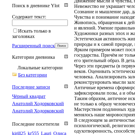
Движение мысли и чувства, 
Поиск в дневнике Ylot
Невежество не украшает чело
Сознание и мышление дар, д
Содержит текст:
Чувства и понимание находя
Живопись, обращенная к дей
и явлений. Умение правильн
Искать только в
Художники разных эпох и жан
заголовках
Эстетическая активность жи
природы и к самой природе,
Расширенный поиск
Ярким примером может послу
государства. Причём не толь
Категории дневника
его зрительный образ. В дет
Через эти предметы (в перву
Локальные категории
веков. Оценивать эстетичес
Без категории
человека. Анализировать за
реконструировать мысли зало
Последние записи
Античные времена сформирова
зафиксировали позы, а и объ
Чёрный квадрат
Таким образом, античное ис
Анатолий Ходорковский
не только к образу человече
Мастерством подлинных худо
Анатолий Ходорковский
менялось наше мировосприят
В следующем за античностью
Последние посетители
психологической, религиозн
одухотворенность, способств
kirill25
kr555
Lauri
Олиса