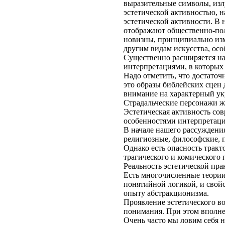
выразительные символы, изл
эстетической активностью, 
эстетической активности. В
отображают общественно-пол
новизны, принципиально из
другим видам искусства, осо
Существенно расширяется на
интерпретациями, в которых
Надо отметить, что достато
это образы библейских сцен 
внимание на характерный ук
Страдальческие персонажи ж
Эстетическая активность сов
особенностями интерпретаци
В начале нашего рассуждения
религиозные, философские, 
Однако есть опасность тракто
трагического и комического 
Реальность эстетической пра
Есть многочисленные теории,
понятийной логикой, и свой
опыту абстракционизма.
Проявление эстетического во
понимания. При этом вполне
Очень часто мы ловим себя н