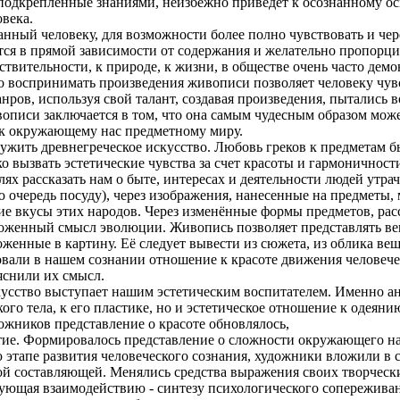
подкреплённые знаниями, неизбежно приведет к осознанному 
века.
анный человеку, для возможности более полно чувствовать и че
тся в прямой зависимости от содержания и желательно пропорц
ствительности, к природе, к жизни, в обществе очень часто д
о воспринимать произведения живописи позволяет человеку чувс
ров, используя свой талант, создавая произведения, пытались в
вописи заключается в том, что она самым чудесным образом мо
 к окружающему нас предметному миру.
жить древнегреческое искусство. Любовь греков к предметам бы
ко вызвать эстетические чувства за счет красоты и гармоничност
алях рассказать нам о быте, интересах и деятельности людей утр
ю очередь посуду), через изображения, нанесенные на предметы
кие вкусы этих народов. Через изменённые формы предметов, ра
ложенный смысл эволюции. Живопись позволяет представлять ве
женные в картину. Её следует вывести из сюжета, из облика вещ
ли в нашем сознании отношение к красоте движения человеческо
яснили их смысл.
кусство выступает нашим эстетическим воспитателем. Именно 
ского тела, к его пластике, но и эстетическое отношение к одея
жников представление о красоте обновлялось,
ие. Формировалось представление о сложности окружающего нас
 этапе развития человеческого сознания, художники вложили в 
ой составляющей. Менялись средства выражения своих творчески
ующая взаимодействию - синтезу психологического сопереживани