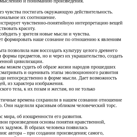
осмыслению и пониманию произведения.
рез чувства постигать окружающую действительность.
иональное их соотношение.
емонстрирует чувственно-понятийную интерпретацию вещей
твовать красоту.
озбудить у зрителя новые мысли и чувства.
жет формировать наше сознание по отношению к явлениям
та позволила нам воссоздать культуру целого древнего
и формы предметов, но и через их украшательство, создать
аченной цивилизации.
, мы можем судить об образе жизни народов прошедших
ссматривать и оценивать этапы эволюционного развития
щи непосредственно в форме мысли. Дает возможность
ей, из характера изображения.
го тела, к их позам и жестам, но не только
античные времена сохранили в нашем сознании отношение
нию. Они наделили красивым обликом человеческий торс.
 мира, об изощренности его развития.
свои произведения основы понятия нравственной,
х задумок. В образах человека появилась
я: автора – при создании произведения; самого,