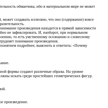
ательность обманчива, ибо в материальном мире не может
 может создавать иллюзию, что оно (содержание) вовсе
разительность.
 понимание произведения находится в прямой зависимости
йно не зафиксировать. И, наоборот, при нормальном
воению, то есть умственному осознанию и словесному
атрудняет понимание произведения.
 понятием подробнее, выяснить и ответить: «Почему
жание.
ьной формы создают различные образы. На уровне
олжны искать среди простейших геометрических фигур.
мой.
ое произведение.