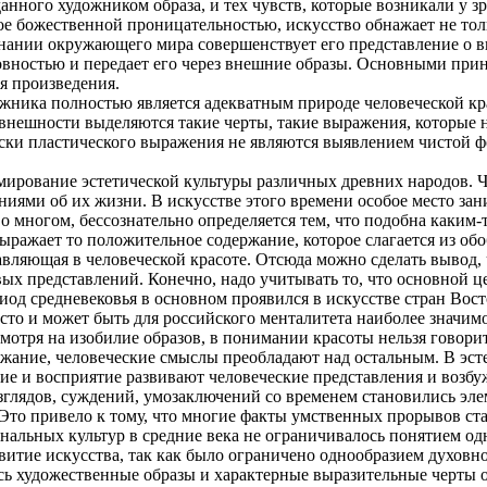
анного художником образа, и тех чувств, которые возникали у з
е божественной проницательностью, искусство обнажает не толь
ознании окружающего мира совершенствует его представление о 
ховностью и передает его через внешние образы. Основными при
я произведения.
жника полностью является адекватным природе человеческой кра
внешности выделяются такие черты, такие выражения, которые н
ски пластического выражения не являются выявлением чистой фо
мирование эстетической культуры различных древних народов. Ч
ниями об их жизни. В искусстве этого времени особое место зан
 во многом, бессознательно определяется тем, что подобна каким
ыражает то положительное содержание, которое слагается из о
авляющая в человеческой красоте. Отсюда можно сделать вывод,
ых представлений. Конечно, надо учитывать то, что основной ц
иод средневековья в основном проявился в искусстве стран Вос
сто и может быть для российского менталитета наиболее значим
смотря на изобилие образов, в понимании красоты нельзя говорит
ржание, человеческие смыслы преобладают над остальным. В эст
ние и восприятие развивают человеческие представления и воз
глядов, суждений, умозаключений со временем становились эл
Это привело к тому, что многие факты умственных прорывов ст
альных культур в средние века не ограничивалось понятием од
звитие искусства, так как было ограничено однообразием духовн
ь художественные образы и характерные выразительные черты 