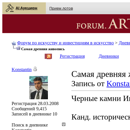
AI Аукцион
Прием лотов
Форум по искусству и инвестициям в искусство
>
Днев
Самая древняя живопись
English
| Русский
Регистрация
Дневники
Konstantin
Самая древняя
Запись от
Konsta
Черные камни И
Регистрация
28.03.2008
Сообщений
9,415
Записей в дневнике
10
Канд. историчес
Поиск в дневнике