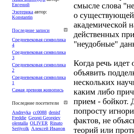
смысле слова "не
Евгений
Эзотерика
автор:
о существующей 
Konstantin
академической н
Последние записи
действенных при
Средневековая символика
"неудобные" дан
4
Средневековая символика
3
Когда речь идет 
Средневековая символика
2
объявить поддел
Средневековая символика
нескольких науч
1
каким либо прич
Самая древняя живопись
прием - бойкот.
Последние посетители
попросту игнори
Andreyka
cc0088
denisf
Freddie
Georgi Georgiev
фактов, не объя
olentalla
OLIVER
Rinato
теорий или прот
Serijvolk
Алексей Иванов