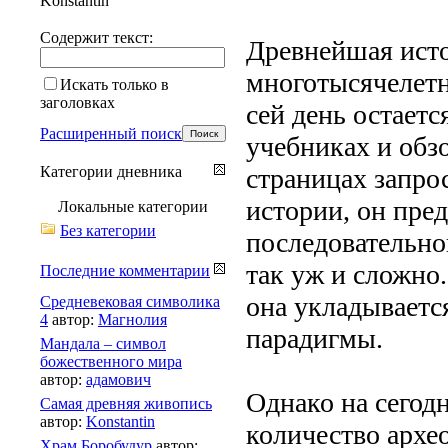
Konstantin
Содержит текст:
Древнейшая исто
многотысячелетн
Искать только в
заголовках
сей день остается
Расширенный поиск
учебниках и обз
Категории дневника
страницах запро
истории, он пред
Локальные категории
Без категории
последовательно
так уж и сложно.
Последние комментарии
она укладываетс
Средневековая символика
4
автор:
Магнолия
парадигмы.
Мандала – символ
божественного мира
автор:
адамович
Однако на сегод
Самая древняя живопись
автор:
Konstantin
количество архе
Храм Боробудур
автор: