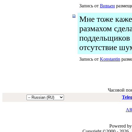
Запись от
Вивьен
размеще
Мне тоже кажет
размахом сдел
поддельщиков 
отсутствие шум
Запись от
Konstantin
разме
Часовой по
Tele
AR
Powered by 
Copyright ©2000 - 2026, J