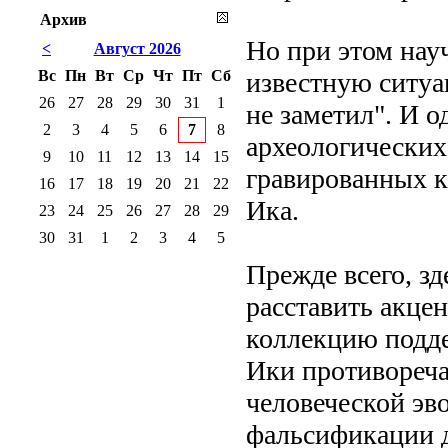
Архив
Но при этом нау
<
Август 2026
Вс
Пн
Вт
Ср
Чт
Пт
Сб
известную ситуа
26
27
28
29
30
31
1
не заметил". И о
2
3
4
5
6
7
8
археологических
9
10
11
12
13
14
15
гравированных к
16
17
18
19
20
21
22
Ика.
23
24
25
26
27
28
29
30
31
1
2
3
4
5
Прежде всего, з
расставить акце
коллекцию подде
Ики противореча
человеческой эв
фальсификации д