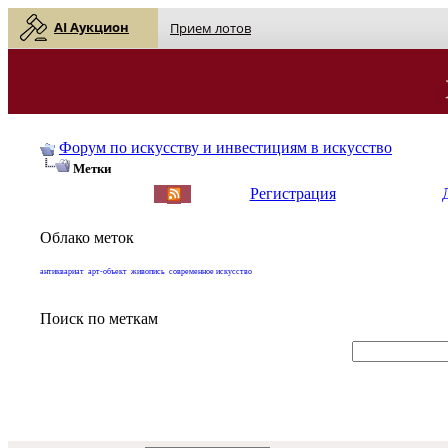
AI Аукцион
Прием лотов
Форум по искусству и инвестициям в искусство
Метки
English
| Русский
Регистрация
Облако меток
антиквариат
арт-объект
живопись
современное искусство
Поиск по меткам