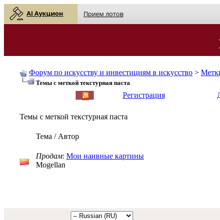
AI Аукцион
Прием лотов
Форум по искусству и инвестициям в искусство
>
Метк
Темы с меткой
текстурная паста
English
| Русский
Регистрация
Темы с меткой
текстурная паста
Тема / Автор
Продам
:
Мои наивные картины
Mogellan