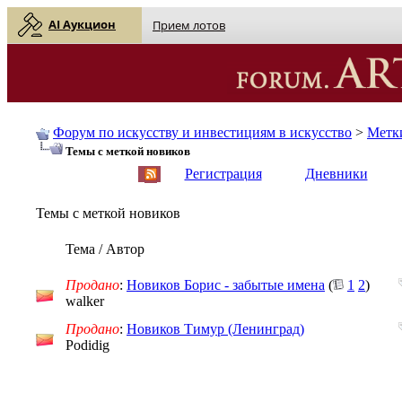
AI Аукцион
Прием лотов
Форум по искусству и инвестициям в искусство
>
Метк
Темы с меткой
новиков
English
| Русский
Регистрация
Дневники
Темы с меткой
новиков
Тема / Автор
Продано
:
Новиков Борис - забытые имена
(
1
2
)
walker
Продано
:
Новиков Тимур (Ленинград)
Podidig