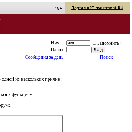
Портал ARTinvestment.RU
18+
Имя
Запомнить?
Пароль
Сообщения за день
Поиск
о одной из нескольких причин:
.
ться к функциям
оруме.