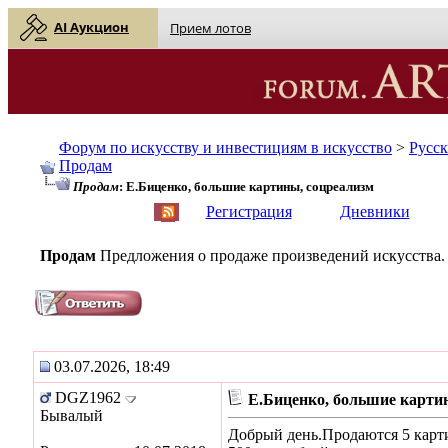
AI Аукцион
Прием лотов
Форум по искусству и инвестициям в искусство
>
Русс
Продам
Продам
: Е.Биценко, большие картины, соцреализм
English
| Русский
Регистрация
Дневники
Продам
Предложения о продаже произведений искусства.
03.07.2026, 18:49
DGZ1962
Е.Биценко, большие карти
Бывалый
Добрый день.Продаются 5 карти