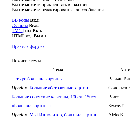
Вы
не можете
прикреплять вложения
Вы
не можете
редактировать свои сообщения
BB коды
Вкл.
Смайлы
Вкл.
[IMG]
код
Вкл.
HTML код
Выкл.
Правила форума
Похожие темы
Тема
Авто
Четыре большие картины
Варьян Ри
Продам
:
Большие абстрактные картины
Соловьев 
Большие советские картины, 190см, 150см
Borre
«Большие картины»
Sevrov7
Продам
:
М.Л.Ипполитов, большие картины
Aleks K