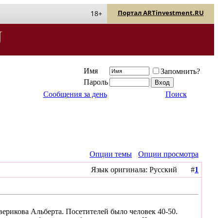
Портал ARTinvestment.RU
18+
Имя
Запомнить?
Пароль
Сообщения за день
Поиск
Опции темы
Опции просмотра
Язык оригинала: Русский #
1
верикова Альберта. Посетителей было человек 40-50.