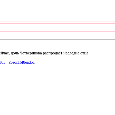
йчас, дочь Четверикова распродаёт наследие отца
1d63...a5ecc16f8ead5c