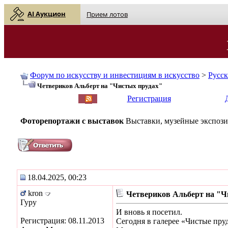
AI Аукцион
Прием лотов
Форум по искусству и инвестициям в искусство
>
Русс
Четвериков Альберт на "Чистых прудах"
English
| Русский
Регистрация
Фоторепортажи с выставок
Выставки, музейные экспози
18.04.2025, 00:23
kron
Четвериков Альберт на "Ч
Гуру
И вновь я посетил.
Регистрация: 08.11.2013
Сегодня в галерее «Чистые пру