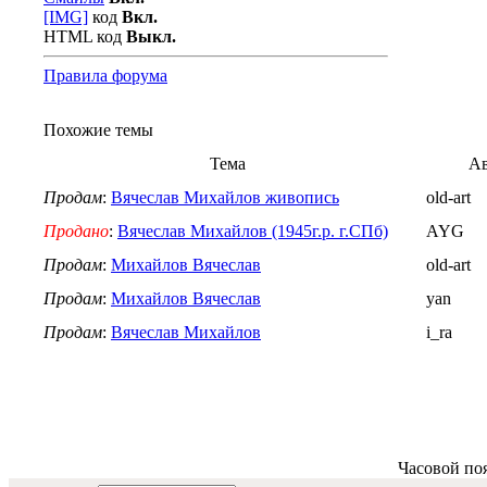
[IMG]
код
Вкл.
HTML код
Выкл.
Правила форума
Похожие темы
Тема
А
Продам
:
Вячеслав Михайлов живопись
old-art
Продано
:
Вячеслав Михайлов (1945г.р. г.СПб)
AYG
Продам
:
Михайлов Вячеслав
old-art
Продам
:
Михайлов Вячеслав
yan
Продам
:
Вячеслав Михайлов
i_ra
Часовой по