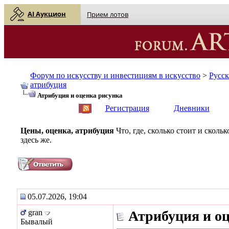
AI Аукцион
Прием лотов
Форум по искусству и инвестициям в искусство
>
Русс
атрибуция
Атрибуция и оценка рисунка
English
| Русский
Регистрация
Дневники
Цены, оценка, атрибуция
Что, где, сколько стоит и скол
здесь же.
05.07.2026, 19:04
gran
Атрибуция и о
Бывалый