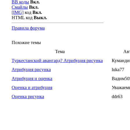
BB коды
Вкл.
Смайлы
Вкл.
[IMG]
код
Вкл.
HTML код
Выкл.
Правила форума
Похожие темы
Тема
Ав
Туркестанский авангард? Атрибуция рисунка
Куманди
Атрибуция рисунка
luka77
Атрибуция и оценка
Вадим50
Оценка и атрибуция
Уважаем
Оценка рисунка
ddr63