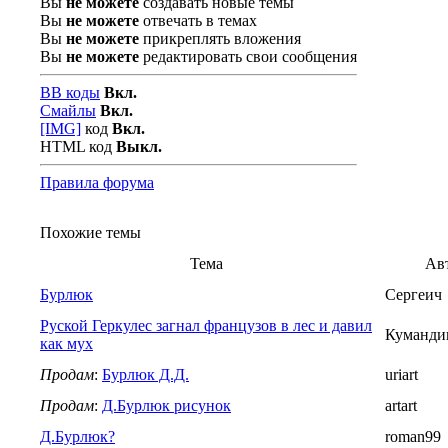
Вы
не можете
создавать новые темы
Вы
не можете
отвечать в темах
Вы
не можете
прикреплять вложения
Вы
не можете
редактировать свои сообщения
BB коды
Вкл.
Смайлы
Вкл.
[IMG]
код
Вкл.
HTML код
Выкл.
Правила форума
Похожие темы
Тема
Ав
Бурлюк
Сергеич
Руской Геркулес загнал французов в лес и давил
Куманди
как мух
Продам
:
Бурлюк Д.Д.
uriart
Продам
:
Д.Бурлюк рисунок
artart
Д.Бурлюк?
roman99