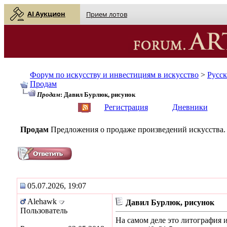
AI Аукцион
Прием лотов
Форум по искусству и инвестициям в искусство
>
Русс
Продам
Продам
: Давил Бурлюк, рисунок
English
| Русский
Регистрация
Дневники
Продам
Предложения о продаже произведений искусства.
05.07.2026, 19:07
Alehawk
Давил Бурлюк, рисунок
Пользователь
На самом деле это литография и