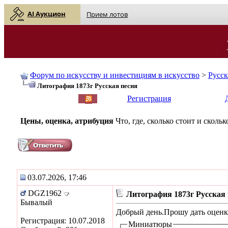
AI Аукцион
Прием лотов
Форум по искусству и инвестициям в искусство
>
Русс
Литография 1873г Русская песня
English
| Русский
Регистрация
Цены, оценка, атрибуция
Что, где, сколько стоит и скол
03.07.2026, 17:46
DGZ1962
Литография 1873г Русская 
Бывалый
Добрый день.Прошу дать оценк
Регистрация: 10.07.2018
Миниатюры