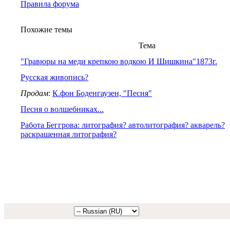
Правила форума
Похожие темы
Тема
"Гравюры на меди крепкою водкою И Шишкина"1873г.
Русская живопись?
Продам
:
К.фон Боденгаузен, "Песня"
Песня о волшебниках...
Работа Беггрова: литография? автолитография? акварель?
раскрашенная литография?