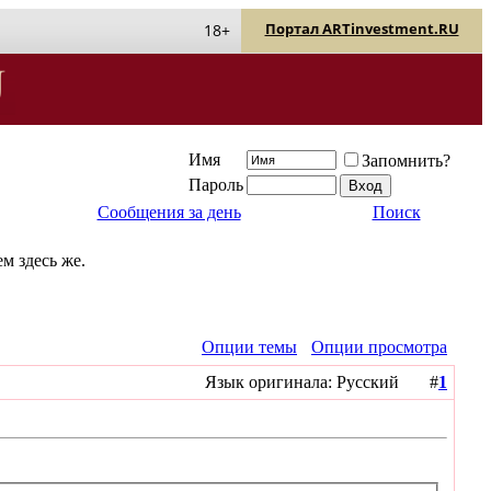
Портал ARTinvestment.RU
18+
Имя
Запомнить?
Пароль
Сообщения за день
Поиск
м здесь же.
Опции темы
Опции просмотра
Язык оригинала: Русский #
1