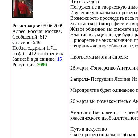
Что вас ждет?
Погружение в творческую атмос
Изучение уникальных професси
Возможность проследить весь п
Знакомство с биографией и тво
Регистрация: 05.06.2009
Живое общение: вы сможете зад
Адрес: Россия. Москва.
Участие в аукционе, где будет 
Сообщений: 617
Приобретение эксклюзивной про
Спасибо: 546
Непринужденное общение в уют
Поблагодарили 1,711
раз(а) в 412 сообщениях
Программа марта и апреля:
Записей в дневнике:
15
Репутация:
2696
26 марта -Гончаренко Анатоли
2 апреля- Петрушин Леонид И
Мероприятие будет одинаково 
26 марта вы познакомитесь с А
Анатолий Васильевич — член М
классического изобразительного
Путь в искусство
Свое профессиональное образов