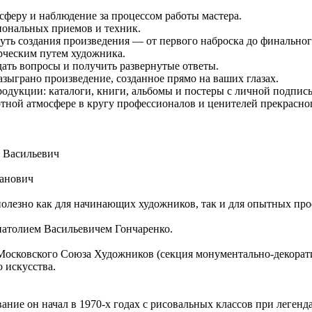
феру и наблюдение за процессом работы мастера.
ональных приемов и техник.
уть создания произведения — от первого наброска до финальног
рческим путем художника.
ать вопросы и получить развернутые ответы.
разыграно произведение, созданное прямо на ваших глазах.
дукции: каталоги, книги, альбомы и постеры с личной подпись
ной атмосфере в кругу профессионалов и ценителей прекрасно
й Васильевич
ванович
полезно как для начинающих художников, так и для опытных пр
натолием Васильевичем Гончаренко.
осковского Союза Художников (секция монументально-декорати
 искусства.
ание он начал в 1970-х годах с рисовальных классов при легенд