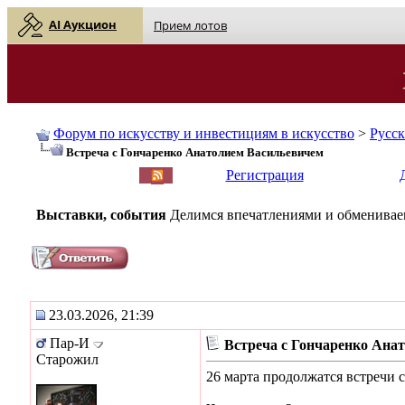
AI Аукцион
Прием лотов
Форум по искусству и инвестициям в искусство
>
Русс
Встреча с Гончаренко Анатолием Васильевичем
English
| Русский
Регистрация
Выставки, события
Делимся впечатлениями и обмениваем
23.03.2026, 21:39
Пар-И
Встреча с Гончаренко Ана
Старожил
26 марта продолжатся встречи