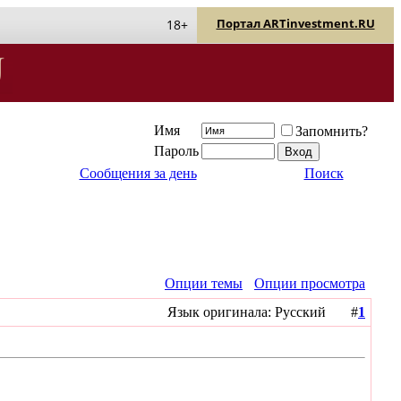
Портал ARTinvestment.RU
18+
Имя
Запомнить?
Пароль
Сообщения за день
Поиск
Опции темы
Опции просмотра
Язык оригинала: Русский #
1