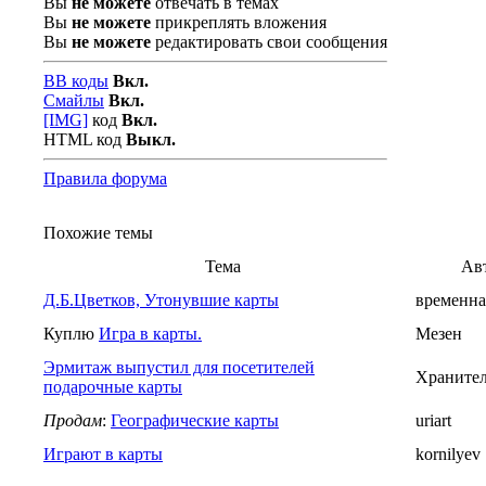
Вы
не можете
отвечать в темах
Вы
не можете
прикреплять вложения
Вы
не можете
редактировать свои сообщения
BB коды
Вкл.
Смайлы
Вкл.
[IMG]
код
Вкл.
HTML код
Выкл.
Правила форума
Похожие темы
Тема
Ав
Д.Б.Цветков, Утонувшие карты
временна
Куплю
Игра в карты.
Мезен
Эрмитаж выпустил для посетителей
Хранител
подарочные карты
Продам
:
Географические карты
uriart
Играют в карты
kornilyev