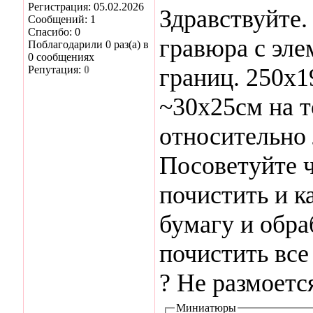
Регистрация: 05.02.2026
Здравствуйте.
Сообщений: 1
Спасибо: 0
гравюра с эле
Поблагодарили 0 раз(а) в
0 сообщениях
Репутация:
0
границ. 250х1
~30х25см на т
относительно 
Посоветуйте ч
почистить и к
бумагу и обра
почистить все 
? Не размоетс
Миниатюры