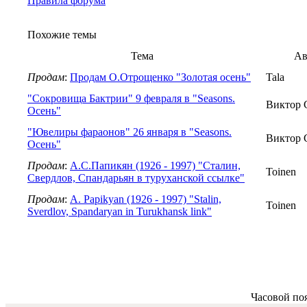
Правила форума
Похожие темы
Тема
Ав
Продам
:
Продам О.Отрощенко "Золотая осень"
Tala
"Сокровища Бактрии" 9 февраля в "Seasons.
Виктор 
Осень"
"Ювелиры фараонов" 26 января в "Seasons.
Виктор 
Осень"
Продам
:
А.С.Папикян (1926 - 1997) "Сталин,
Toinen
Свердлов, Спандарьян в туруханской ссылке"
Продам
:
A. Papikyan (1926 - 1997) "Stalin,
Toinen
Sverdlov, Spandaryan in Turukhansk link"
Часовой по