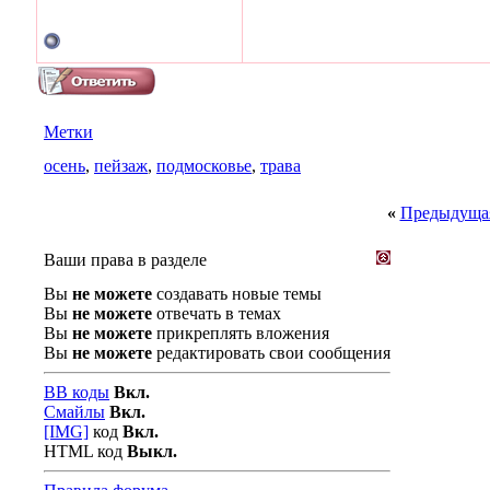
Метки
осень
,
пейзаж
,
подмосковье
,
трава
«
Предыдущая
Ваши права в разделе
Вы
не можете
создавать новые темы
Вы
не можете
отвечать в темах
Вы
не можете
прикреплять вложения
Вы
не можете
редактировать свои сообщения
BB коды
Вкл.
Смайлы
Вкл.
[IMG]
код
Вкл.
HTML код
Выкл.