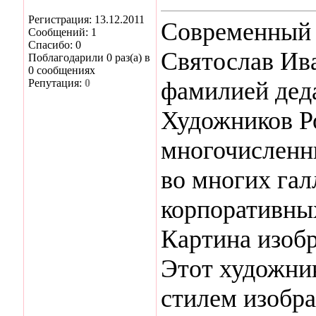
Регистрация: 13.12.2011
Современный 
Сообщений: 1
Спасибо: 0
Святослав Ив
Поблагодарили 0 раз(а) в
0 сообщениях
Репутация:
0
фамилией дед
Художников Р
многочисленны
во многих гал
корпоративны
Картина изобр
Этот художни
стилем изобр