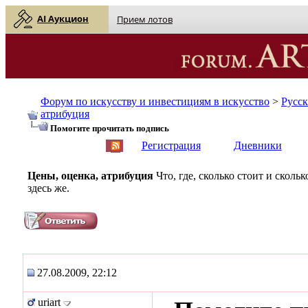
AI Аукцион
Прием лотов
Форум по искусству и инвестициям в искусство
>
Русс
атрибуция
Помогите прочитать подпись
English
| Русский
Регистрация
Дневники
Цены, оценка, атрибуция
Что, где, сколько стоит и скол
здесь же.
27.08.2009, 22:12
uriart