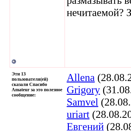
размазывать в
нечитаемой? З
Эти 13
Allena
(28.08.
пользователя(ей)
сказали Спасибо
Grigory
(31.08
Amateur за это полезное
сообщение:
Samvel
(28.08
uriart
(28.08.2
Евгений
(28.0