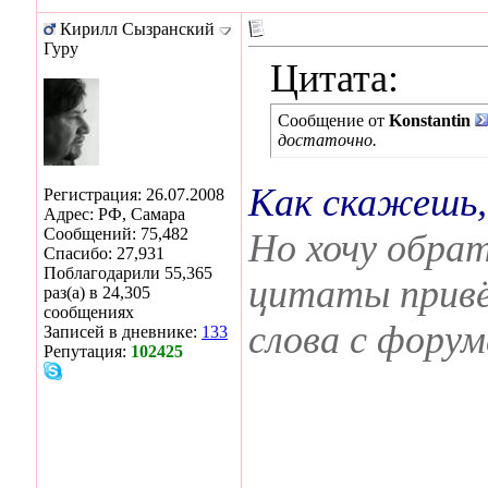
Кирилл Сызранский
Гуру
Цитата:
Сообщение от
Konstantin
достаточно.
Как скажешь,
Регистрация: 26.07.2008
Адрес: РФ, Самара
Сообщений: 75,482
Но хочу обра
Спасибо: 27,931
Поблагодарили 55,365
цитаты привёл
раз(а) в 24,305
сообщениях
слова с форум
Записей в дневнике:
133
Репутация:
102425