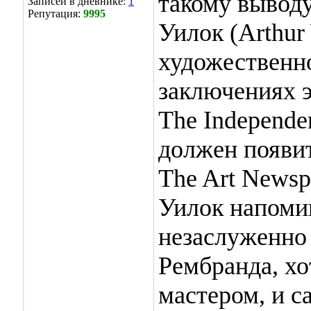
такому вывод
Записей в дневнике:
1
Репутация:
9995
Уилок (Arthur
художественн
заключениях э
The Independe
должен появит
The Art Newsp
Уилок напомин
незаслуженно
Рембранда, х
мастером, и с