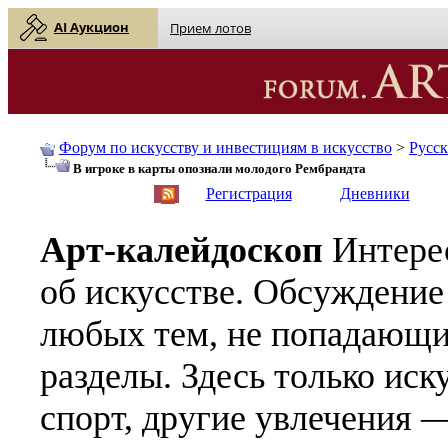
AI Аукцион
Прием лотов
Форум по искусству и инвестициям в искусство
>
Русс
В игроке в карты опознали молодого Рембрандта
English
| Русский
Регистрация
Дневники
Арт-калейдоскоп
Интере
об искусстве. Обсуждение
любых тем, не попадающи
разделы. Здесь только иск
спорт, другие увлечения —