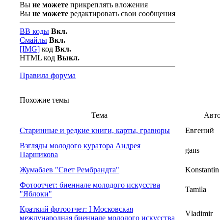
Вы
не можете
прикреплять вложения
Вы
не можете
редактировать свои сообщения
BB коды
Вкл.
Смайлы
Вкл.
[IMG]
код
Вкл.
HTML код
Выкл.
Правила форума
Похожие темы
Тема
Авт
Старинные и редкие книги, карты, гравюры
Евгений
Взгляды молодого куратора Андрея
gans
Паршикова
Жумабаев "Свет Рембрандта"
Konstantin
Фотоотчет: биеннале молодого искусства
Tamila
"Яблоки"
Краткий фотоотчет: I Московская
Vladimir
международная биеннале молодого искусства