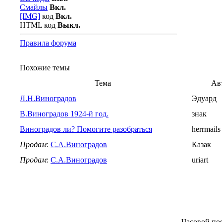
Смайлы
Вкл.
[IMG]
код
Вкл.
HTML код
Выкл.
Правила форума
Похожие темы
Тема
Ав
Л.Н.Виноградов
Эдуард
В.Виноградов 1924-й год.
знак
Виноградов ли? Помогите разобраться
herrmails
Продам
:
С.А.Виноградов
Казак
Продам
:
С.А.Виноградов
uriart
Часовой по