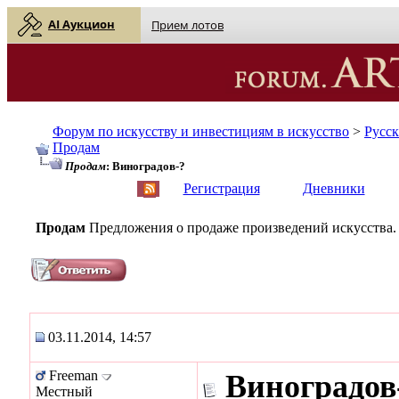
AI Аукцион
Прием лотов
Форум по искусству и инвестициям в искусство
>
Русс
Продам
Продам
: Виноградов-?
English
| Русский
Регистрация
Дневники
Продам
Предложения о продаже произведений искусства.
03.11.2014, 14:57
Freeman
Виноградов
Местный