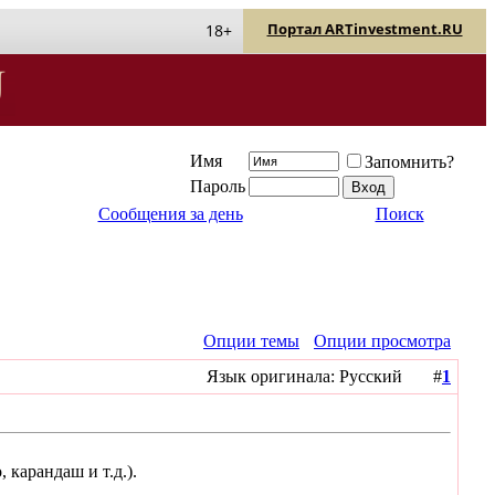
Портал ARTinvestment.RU
18+
Имя
Запомнить?
Пароль
Сообщения за день
Поиск
Опции темы
Опции просмотра
Язык оригинала: Русский #
1
 карандаш и т.д.).