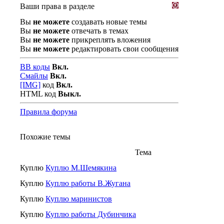
Ваши права в разделе
Вы
не можете
создавать новые темы
Вы
не можете
отвечать в темах
Вы
не можете
прикреплять вложения
Вы
не можете
редактировать свои сообщения
BB коды
Вкл.
Смайлы
Вкл.
[IMG]
код
Вкл.
HTML код
Выкл.
Правила форума
Похожие темы
Тема
Куплю
Куплю М.Шемякина
Куплю
Куплю работы В.Жугана
Куплю
Куплю маринистов
Куплю
Куплю работы Дубинчика