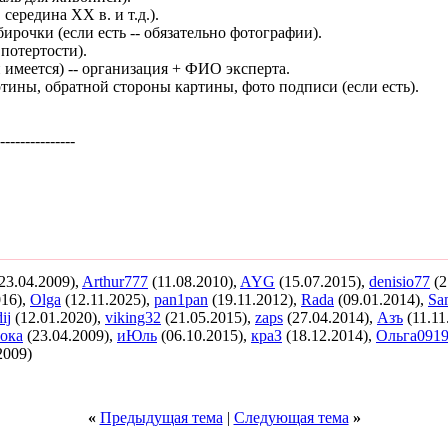
, середина ХХ в. и т.д.).
ирочки (если есть -- обязательно фотографии).
потертости).
 имеется) -- организация + ФИО эксперта.
ртины, обратной стороны картины, фото подписи (если есть).
---------------
23.04.2009),
Arthur777
(11.08.2010),
AYG
(15.07.2015),
denisio77
(2
016),
Olga
(12.11.2025),
pan1pan
(19.11.2012),
Rada
(09.01.2014),
Sa
ij
(12.01.2020),
viking32
(21.05.2015),
zaps
(27.04.2014),
Азъ
(11.11
ока
(23.04.2009),
иЮль
(06.10.2015),
краЗ
(18.12.2014),
Ольга091
2009)
«
Предыдущая тема
|
Следующая тема
»