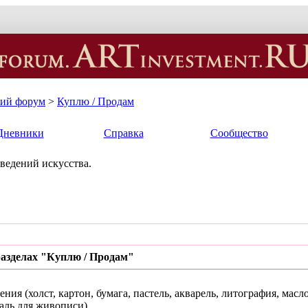
кий форум
>
Куплю / Продам
Дневники
Справка
Сообщество
ведений искусства.
азделах "Куплю / Продам"
ния (холст, картон, бумага, пастель, акварель, литография, масло,
таль для живописи).