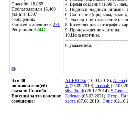
Спасибо: 18,865
4. Время создания (1899 г. / нач.
Поблагодарили 16,460
5. Подписи, надписи, штампы, б
раз(а) в 4,507
6. Состояние (прорывы, осыпи, 
сообщениях
7. Экспертное заключение (если
Записей в дневнике:
271
8. Качественная фотография ка
Репутация:
32447
9. Происхождение картины.
10.Цена картины.
--------------------------------------------
С уважением.
Эти 40
AJIEKCEu
(16.03.2018),
Allena
(
пользователя(ей)
V
(23.09.2010),
mashaE
(22.03.2
сказали Спасибо
silverbullit
(26.12.2014),
StGennad
Евгений за это полезное
Бабукар
(05.03.2021),
Игорь Пат
сообщение:
хелге
(07.08.2010),
Элис
(02.10.