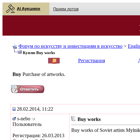
AI Аукцион
Прием лотов
Форум по искусству и инвестициям в искусство
>
Engli
Куплю Buy works
English
| Русский
Регистрация
Buy
Purchase of artworks.
28.02.2014, 11:22
s-nebo
Buy works
Пользователь
Buy works of Soviet artists Myl
Регистрация: 26.03.2013