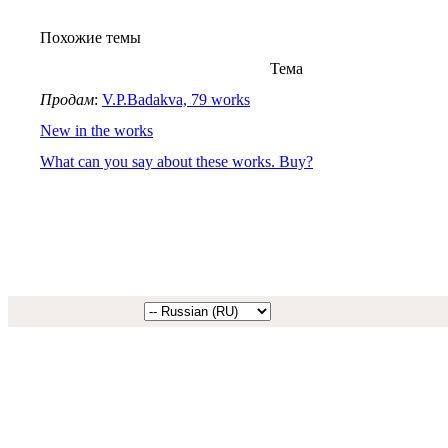
Похожие темы
Тема
Продам
:
V.P.Badakva, 79 works
New in the works
What can you say about these works. Buy?