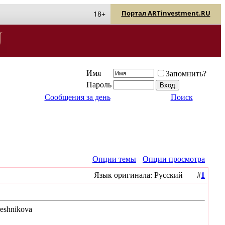
Портал ARTinvestment.RU
18+
Имя
Запомнить?
Пароль
Сообщения за день
Поиск
Опции темы
Опции просмотра
Язык оригинала: Русский #
1
reshnikova