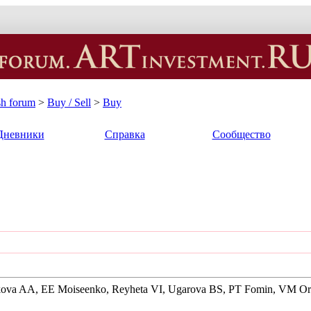
sh forum
>
Buy / Sell
>
Buy
Дневники
Справка
Сообщество
nikova AA, EE Moiseenko, Reyheta VI, Ugarova BS, PT Fomin, VM O