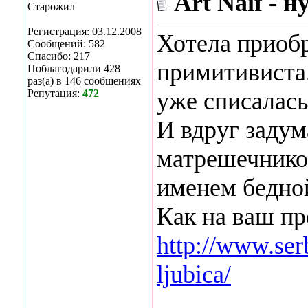
Art Naif - н
Старожил
Регистрация: 03.12.2008
Хотела приобр
Сообщений: 582
Спасибо: 217
примитивиста
Поблагодарили 428
раз(а) в 146 сообщениях
Репутация:
472
уже списалась 
И вдруг задум
матрешечнико
именем бедно
Как на ваш п
http://www.serb
ljubica/