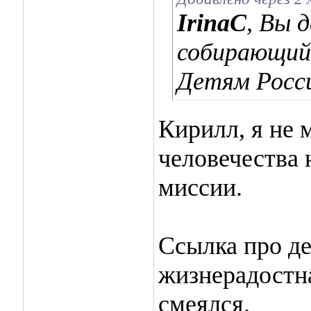
IrinaC
, Вы 
собирающий 
Детям Росси
Кирилл, я не 
человечества н
миссии.
Ссылка про д
жизнерадостн
смеялся.