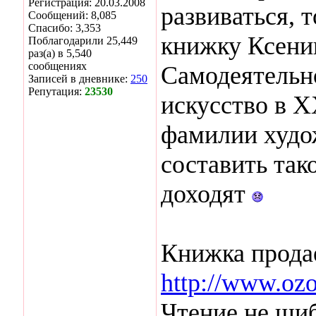
Регистрация: 20.03.2008
развиваться, 
Сообщений: 8,085
Спасибо: 3,353
книжку Ксени
Поблагодарили 25,449
раз(а) в 5,540
сообщениях
Самодеятельно
Записей в дневнике:
250
Репутация:
23530
искусство в Х
фамилии худо
составить так
доходят
Книжка продае
http://www.ozo
Чтение не шиб