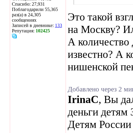
Спасибо: 27,931
Поблагодарили 55,365
Это такой взг
раз(а) в 24,305
сообщениях
Записей в дневнике:
133
на Москву? И
Репутация:
102425
А количество
известно? А к
нишенской пе
Добавлено через 2 м
IrinaC
, Вы да
деньги детям 
Детям России 