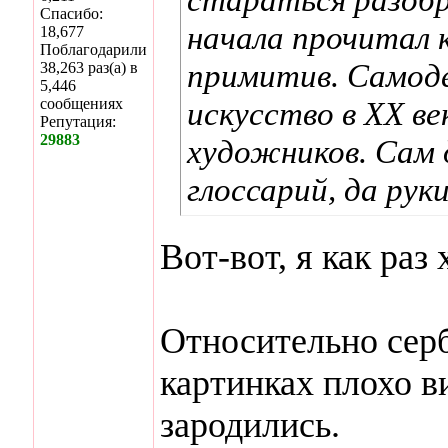
Спасибо:
начала прочитал 
18,677
Поблагодарили
примитив. Самоде
38,263 раз(а) в
5,446
сообщениях
искусство в ХХ ве
Репутация:
29883
художников. Сам 
глоссарий, да рук
Вот-вот, я как ра
Относительно серб
картинках плохо в
зародились.