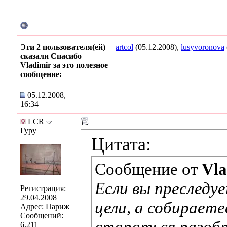
Эти 2 пользователя(ей)
artcol
(05.12.2008),
lusyvoronova
сказали Спасибо
Vladimir за это полезное
сообщение:
05.12.2008,
16:34
LCR
Гуру
Цитата:
Сообщение от
Vla
Если вы преследу
Регистрация:
29.04.2008
цели, а собираете
Адрес: Париж
Сообщений:
стараться разобр
6,211