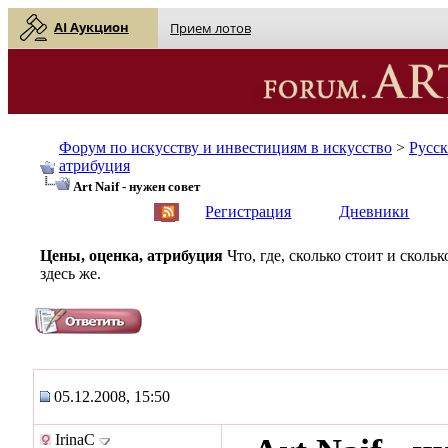
AI Аукцион
Прием лотов
Форум по искусству и инвестициям в искусство
>
Русс
атрибуция
Art Naif - нужен совет
English
| Русский
Регистрация
Дневники
Цены, оценка, атрибуция
Что, где, сколько стоит и скол
здесь же.
05.12.2008, 15:50
IrinaC