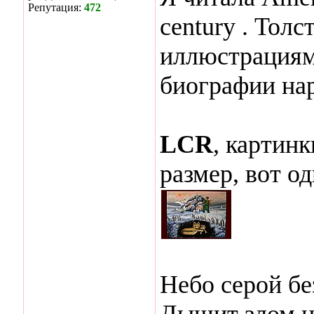
Репутация:
472
century . Тол
иллюстрациям
биографии на
LCR
, картин
рaзмер, вот од
Небо серой б
Дышит злом н