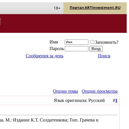
Портал ARTinvestment.RU
18+
Имя
Запомнить?
Пароль
Сообщения за день
Поиск
Опции темы
Опции просмотра
Язык оригинала: Русский #
1
а. М.: Издание К.Т. Солдатенкова; Тип. Грачева и