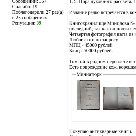
Сообщений: 357
Т. 5: Пора духовного рассвета. 1
Спасибо: 19
Поблагодарили 27 раз(а)
Издание редко встречается в ко
в 23 сообщениях
Репутация:
39
Книгохранилище Минцлова № 95
последний, так как он почти ве
Четвертая фотография взята из 
Любое фото по запросу.
МПЦ - 45000 рублей
Блиц - 50000 рублей.
Том 5-й в родном переплете вс
Есть повреждение кож. корешка,
Миниатюры
__________________
Покупаю антикварные книги.