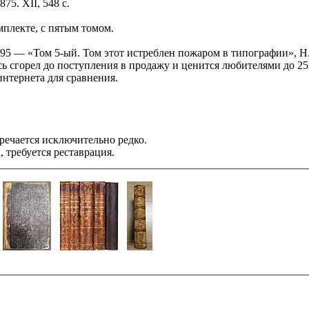
875. XII, 548 с.
мплекте, с пятым томом.
 — «Том 5-ый. Том этот истреблен пожаром в типографии», Н.Б
сь сгорел до поступления в продажу и ценится любителями до 25
интернета для сравнения.
тречается исключительно редко.
 требуется реставрация.