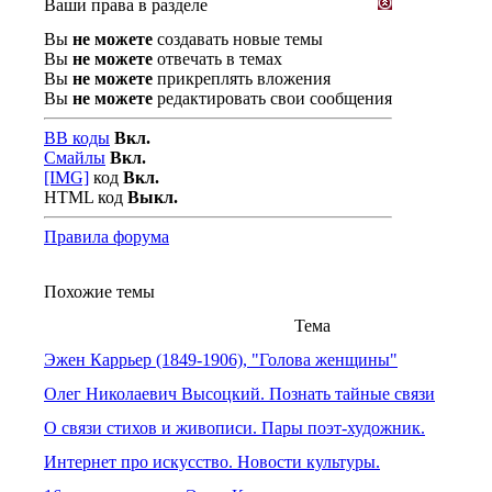
Ваши права в разделе
Вы
не можете
создавать новые темы
Вы
не можете
отвечать в темах
Вы
не можете
прикреплять вложения
Вы
не можете
редактировать свои сообщения
BB коды
Вкл.
Смайлы
Вкл.
[IMG]
код
Вкл.
HTML код
Выкл.
Правила форума
Похожие темы
Тема
Эжен Каррьер (1849-1906), "Голова женщины"
Олег Николаевич Высоцкий. Познать тайные связи
О связи стихов и живописи. Пары поэт-художник.
Интернет про искусство. Новости культуры.