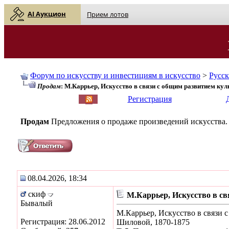
AI Аукцион
Прием лотов
Форум по искусству и инвестициям в искусство
>
Русс
Продам
: М.Каррьер, Искусство в связи с общим развитием кул
English
| Русский
Регистрация
Продам
Предложения о продаже произведений искусства.
08.04.2026, 18:34
скиф
М.Каррьер, Искусство в св
Бывалый
М.Каррьер, Искусство в связи с
Регистрация: 28.06.2012
Шиловой, 1870-1875