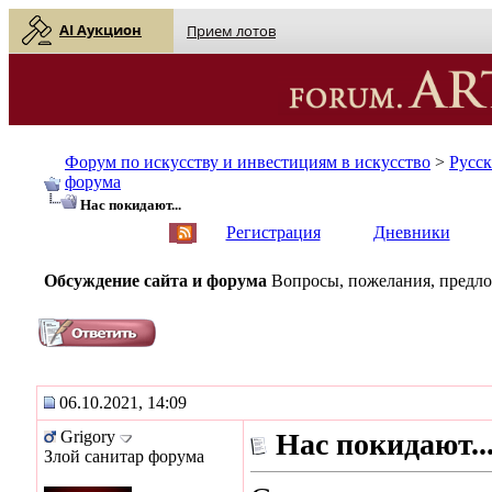
AI Аукцион
Прием лотов
Форум по искусству и инвестициям в искусство
>
Русс
форума
Нас покидают...
English
| Русский
Регистрация
Дневники
Обсуждение сайта и форума
Вопросы, пожелания, предлож
06.10.2021, 14:09
Grigory
Нас покидают..
Злой санитар форума