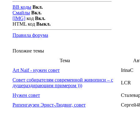
BB коды
Вкл.
Смайлы
Вкл.
[IMG]
код
Вкл.
HTML код
Выкл.
Правила форума
Похожие темы
Тема
Ав
Art Naif - нужен совет
IrinaC
Совет собирателям современной живописи – с
LCR
душераздирающим примером )))
Нужен совет
Сталева
Рипенгаузен Эрнст-Людвиг, совет
Сергей4