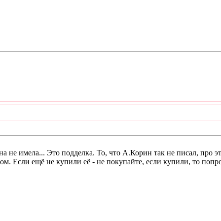
на не имела... Это подделка. То, что А.Корин так не писал, про э
м. Если ещё не купили её - не покупайте, если купили, то попр