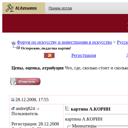
AI Аукцион
Прием лотов
Форум по искусству и инвестициям в искусство
>
Русс
Осторожно, подделка картин!
English
| Русский
Регистрация
Цены, оценка, атрибуция
Что, где, сколько стоит и скол
28.12.2008, 17:55
andreij824
картина А.КОРИН
Пользователь
картина А.КОРИН
Регистрация: 28.12.2008
Миниатюры