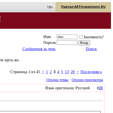
Портал ARTinvestment.RU
18+
Имя
Запомнить?
Пароль
Сообщения за день
Поиск
м здесь же.
Страница 3 из 45
<
1
2
3
4
5
13
28
>
Последняя
»
Опции темы
Опции просмотра
Язык оригинала: Русский #
21