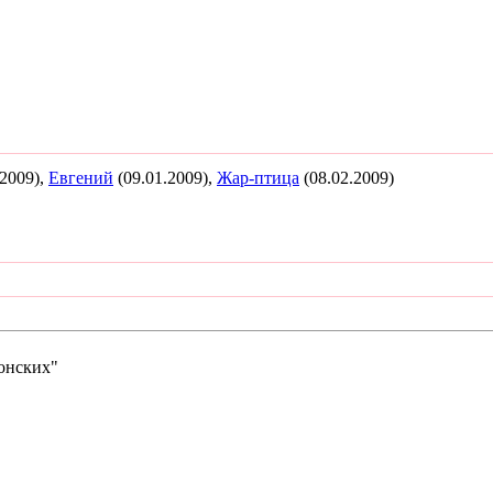
.2009),
Евгений
(09.01.2009),
Жар-птица
(08.02.2009)
онских"