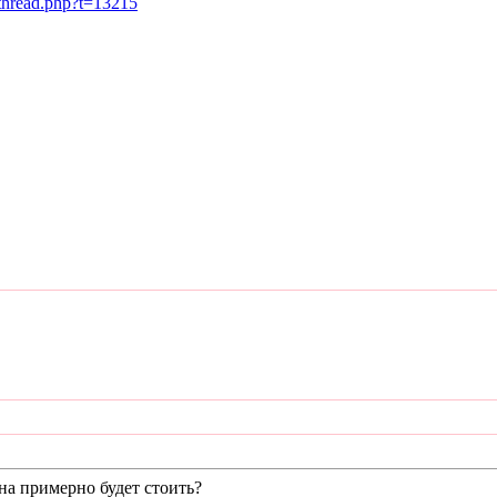
wthread.php?t=13215
на примерно будет стоить?