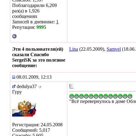
Поблагодарили 6,209
раз(а) в 1,926
сообщениях
Записей в дневнике:
1
Репутация:
9995
Эти 4 пользователя(ей)
Lina
(22.05.2009),
Samvel
(18.06
сказали Спасибо
SergeiSK за это полезное
сообщение:
08.01.2009, 12:13
dedulya37
Гуру
"Всё перевернулось в доме Обл
Регистрация: 24.05.2008
Сообщений: 5,017
Спасибо: 5,605